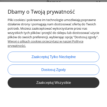
Pomoc
Dbamy o Twoją prywatność
Pliki cookies i pokrewne im technologie umożliwiają poprawne
działanie strony i pomagają nam dostosować ofertę do Twoich
potrzeb. Możesz zaakceptować wykorzystanie przez nas
wszystkich tych plików i przejść do sklepu lub dostosować użycie
plików do swoich preferencji, wybierając opcję "Dostosuj zgody".
Więcej o plikach cookies przeczytasz w naszej Polityce
prywatności.
bok@ArtykulyDlaPlastykow.pl
email:
Zaakceptuj Tylko Niezbędne
733 012 789
tel.:
Dostosuj Zgody
Zaakceptuj Wszystkie
Pokaż Pełną Wersję Strony