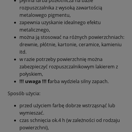
płynna farba pozłotnicza na bazie
rozpuszczalnika z wysoką zawartością
metalowego pigmentu,
zapewnia uzyskanie idealnego efektu
metalicznego,
można ją stosować na różnych powierzchniach:
drewnie, płótnie, kartonie, ceramice, kamieniu
itd.
w razie potrzeby powierzchnię można
zabezpieczyć rozpuszczalnikowym lakierem z
połyskiem,
!!! uwaga !!! f
arba wydziela silny zapach.
Sposób użycia:
przed użyciem farbę dobrze wstrząsnąć lub
wymieszać.
czas schnięcia ok.4 h (w zależności od rodzaju
powierzchni),