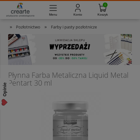
733-012-789
8:00 - 16:00
Masz pytania?
Pon. - Pt.
»
»
Pozłotnictwo
Farby i pasty pozłotnicze
Płynna Farba Metaliczna Liquid Metal
Pentart 30 ml
Opinie