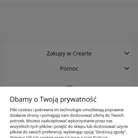
Zakupy w Crearte
Pomoc
Dbamy o Twoją prywatność
Pliki cookies i pokrewne im technologie umożliwiają poprawne
działanie strony i pomagają nam dostosować ofertę do Twoich
potrzeb. Możesz zaakceptować wykorzystanie przez nas
wszystkich tych plików i przejść do sklepu lub dostosować użycie
plików do swoich preferencji, wybierając opcję "Dostosuj zgody".
bok@ArtykulyDlaPlastykow.pl
email:
Więcej o plikach cookies przeczytasz w naszej Polityce