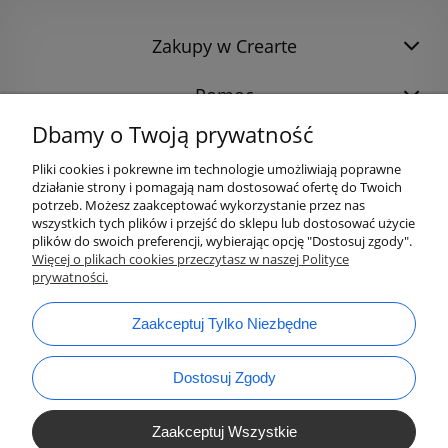
Zakupy w Crearte
Pomoc
Dbamy o Twoją prywatność
Pliki cookies i pokrewne im technologie umożliwiają poprawne
działanie strony i pomagają nam dostosować ofertę do Twoich
potrzeb. Możesz zaakceptować wykorzystanie przez nas
wszystkich tych plików i przejść do sklepu lub dostosować użycie
plików do swoich preferencji, wybierając opcję "Dostosuj zgody".
Więcej o plikach cookies przeczytasz w naszej Polityce
prywatności.
bok@ArtykulyDlaPlastykow.pl
email:
Zaakceptuj Tylko Niezbędne
733 012 789
tel.:
Dostosuj Zgody
Zaakceptuj Wszystkie