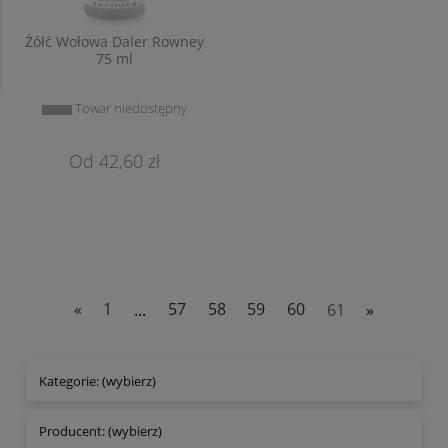
Żółć Wołowa Daler Rowney
75 ml
Towar niedostępny
42,60 zł
«
1
...
57
58
59
60
61
»
Kategorie: (wybierz)
Producent: (wybierz)