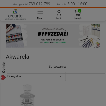
733-012-789
8:00 - 16:00
Masz pytania?
Pon. - Pt.
Akwarela
Opinie
Sortowanie: