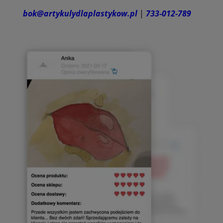
bok@artykulydlaplastykow.pl
|
733-012-789