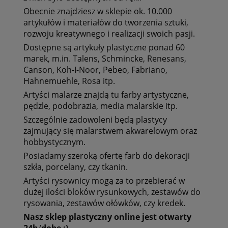
Obecnie znajdziesz w sklepie ok. 10.000
artykułów i materiałów do tworzenia sztuki
,
rozwoju kreatywnego i realizacji swoich pasji.
Dostępne są artykuły plastyczne ponad 60
marek, m.in.
Talens, Schmincke, Renesans,
Canson, Koh-I-Noor, Pebeo, Fabriano,
Hahnemuehle, Rosa itp.
Artyści malarze znajdą tu
farby artystyczne,
pędzle, podobrazia, media malarskie itp.
Szczególnie zadowoleni będą plastycy
zajmujący się
malarstwem akwarelowym oraz
hobbystycznym.
Posiadamy szeroką ofertę
farb do dekoracji
szkła, porcelany, czy tkanin.
Artyści rysownicy mogą za to przebierać w
dużej ilości bloków rysunkowych, zestawów do
rysowania, zestawów ołówków, czy kredek.
Nasz
sklep
plastyczny
online
jest
otwarty
24h
/
dobę
:)