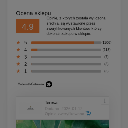
Ocena sklepu
Opinie, z których została wyliczona
średnia, są wystawione przez
4.9
zweryfikowanych klientów, którzy
dokonali zakupu w sklepie.
5
(1106)
4
(113)
3
(7)
2
(3)
1
(3)
Teresa
Dodano: 2026-01-12
Opinia zweryfikowana