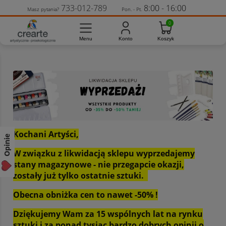
733-012-789
8:00 - 16:00
Masz pytania?
Pon. - Pt.
Kochani Artyści,
Opinie
W związku z likwidacją sklepu wyprzedajemy
stany magazynowe - nie przegapcie okazji,
zostały już tylko ostatnie sztuki.
Obecna obniżka cen to nawet -50% !
Dziękujemy Wam za 15 wspólnych lat na rynku
sztuki i za ponad tysiąc bardzo dobrych opinii o