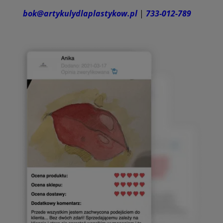
bok@artykulydlaplastykow.pl
|
733-012-789