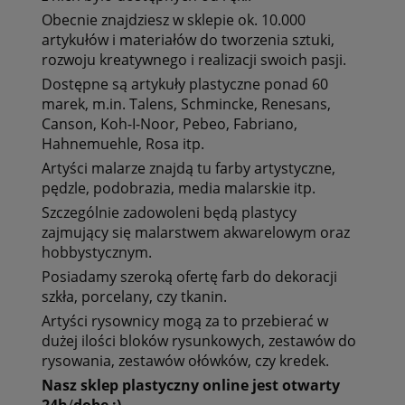
Obecnie znajdziesz w sklepie ok. 10.000
artykułów i materiałów do tworzenia sztuki
,
rozwoju kreatywnego i realizacji swoich pasji.
Dostępne są artykuły plastyczne ponad 60
marek, m.in.
Talens, Schmincke, Renesans,
Canson, Koh-I-Noor, Pebeo, Fabriano,
Hahnemuehle, Rosa itp.
Artyści malarze znajdą tu
farby artystyczne,
pędzle, podobrazia, media malarskie itp.
Szczególnie zadowoleni będą plastycy
zajmujący się
malarstwem akwarelowym oraz
hobbystycznym.
Posiadamy szeroką ofertę
farb do dekoracji
szkła, porcelany, czy tkanin.
Artyści rysownicy mogą za to przebierać w
dużej ilości bloków rysunkowych, zestawów do
rysowania, zestawów ołówków, czy kredek.
Nasz
sklep
plastyczny
online
jest
otwarty
24h
/
dobę
:)