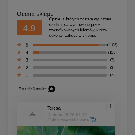
Ocena sklepu
Opinie, z których została wyliczona
średnia, są wystawione przez
4.9
zweryfikowanych klientów, którzy
dokonali zakupu w sklepie.
5
(1106)
4
(113)
3
(7)
2
(3)
1
(3)
Teresa
Dodano: 2026-01-12
Opinia zweryfikowana