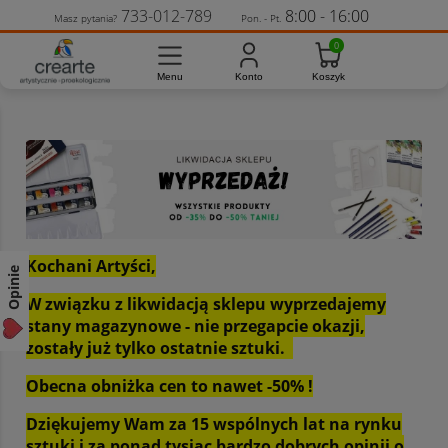
733-012-789
8:00 - 16:00
Masz pytania?
Pon. - Pt.
Kochani Artyści,
Opinie
W związku z likwidacją sklepu wyprzedajemy
stany magazynowe - nie przegapcie okazji,
zostały już tylko ostatnie sztuki.
Obecna obniżka cen to nawet -50% !
Dziękujemy Wam za 15 wspólnych lat na rynku
sztuki i za ponad tysiąc bardzo dobrych opinii o