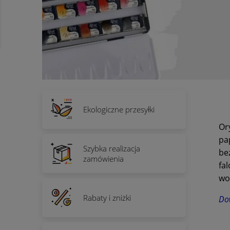
Ekologiczne przesyłki
Or
pa
Szybka realizacja
be
zamówienia
fa
wo
Rabaty i zniżki
Dow