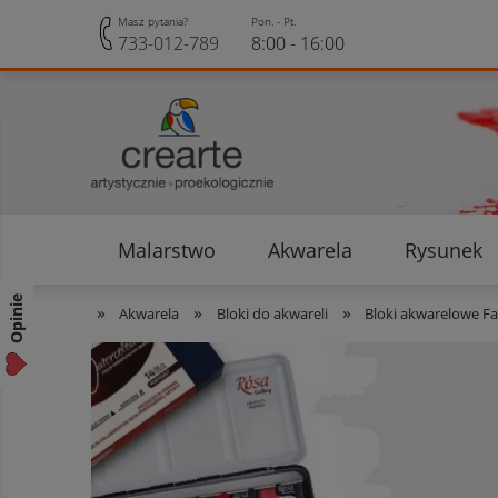
Masz pytania?
Pon. - Pt.
733-012-789
8:00 - 16:00
Malarstwo
Akwarela
Rysunek
Opinie klientów
Rabaty i Zniżki
Opinie
»
»
»
Akwarela
Bloki do akwareli
Bloki akwarelowe F