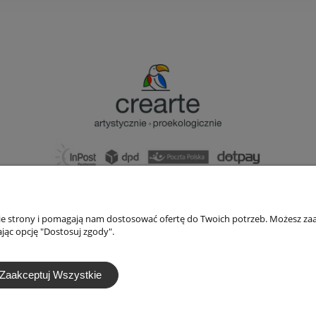
bok@ArtykulyDlaPlastykow.pl
email:
733 012 789
nie strony i pomagają nam dostosować ofertę do Twoich potrzeb. Możesz zaa
tel.:
jąc opcję "Dostosuj zgody".
Zaakceptuj Wszystkie