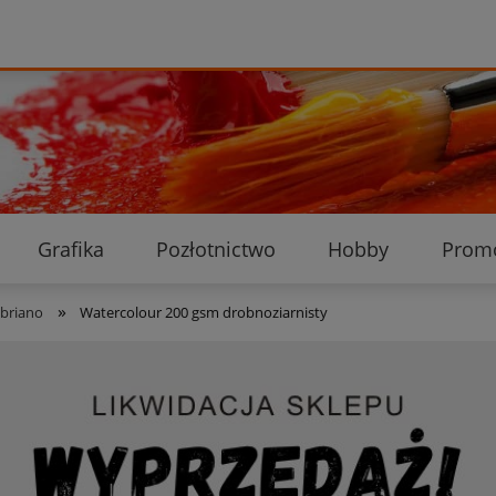
Grafika
Pozłotnictwo
Hobby
Prom
Ekologiczne przesyłki
Dostawa i płatność
K
»
abriano
Watercolour 200 gsm drobnoziarnisty