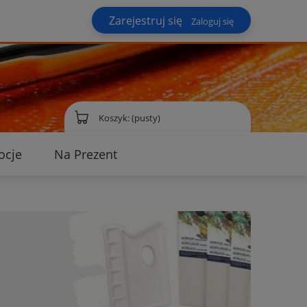
Zarejestruj się
Zaloguj się
Koszyk:
(pusty)
ocje
Na Prezent
ontakt