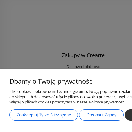
Zakupy w Crearte
Dostawa i płatność
Ekologiczne przesyłki
Dbamy o Twoją prywatność
Rabaty i Zniżki
Opinie klientów
Pliki cookies i pokrewne im technologie umożliwiają poprawne działa
do sklepu lub dostosować użycie plików do swoich preferencji, wybiera
Zaloguj się na Twoje konto
Więcej o plikach cookies przeczytasz w naszej Polityce prywatności.
Zaakceptuj Tylko Niezbędne
Dostosuj Zgody