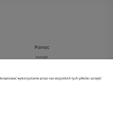
Pomoc
Kontakt
Reklamacje i zwroty
Regulamin
Ustawienia plików cookies
kceptować wykorzystanie przez nas wszystkich tych plików i przejść
Polityka prywatności