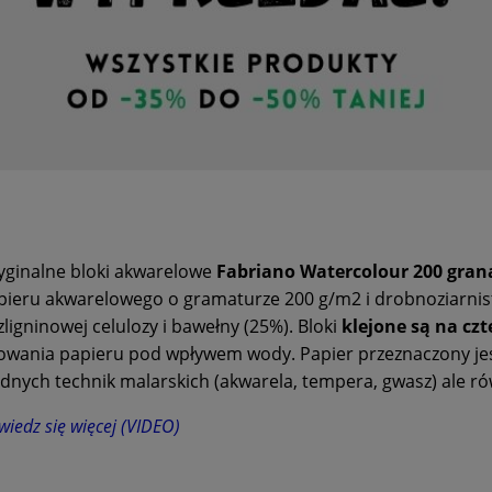
yginalne bloki akwarelowe
Fabriano Watercolour 200 gran
pieru akwarelowego o gramaturze 200 g/m2 i drobnoziarniste
zligninowej celulozy i bawełny (25%). Bloki
klejone są na cz
lowania papieru pod wpływem wody. Papier przeznaczony jes
dnych technik malarskich (akwarela, tempera, gwasz) ale rów
iedz się więcej (VIDEO)