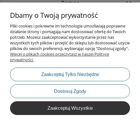
Pomoc
Dbamy o Twoją prywatność
Pliki cookies i pokrewne im technologie umożliwiają poprawne
działanie strony i pomagają nam dostosować ofertę do Twoich
potrzeb. Możesz zaakceptować wykorzystanie przez nas
wszystkich tych plików i przejść do sklepu lub dostosować użycie
plików do swoich preferencji, wybierając opcję "Dostosuj zgody".
Więcej o plikach cookies przeczytasz w naszej Polityce
prywatności.
bok@ArtykulyDlaPlastykow.pl
email:
Zaakceptuj Tylko Niezbędne
733 012 789
tel.:
Dostosuj Zgody
Zaakceptuj Wszystkie
Pokaż Pełną Wersję Strony