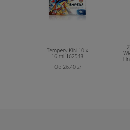
Z
Tempery KIN 10 x
Wł
16 ml 162548
Lin
26,40 zł