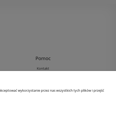
Pomoc
Kontakt
Reklamacje i zwroty
Regulamin
Ustawienia plików cookies
kceptować wykorzystanie przez nas wszystkich tych plików i przejść
Polityka prywatności