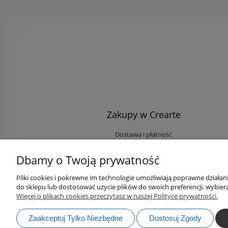
Zakupy w Crearte
Dostawa i płatność
Ekologiczne przesyłki
Dbamy o Twoją prywatność
Rabaty i Zniżki
Opinie klientów
Pliki cookies i pokrewne im technologie umożliwiają poprawne działa
do sklepu lub dostosować użycie plików do swoich preferencji, wybiera
Zaloguj się na Twoje konto
Więcej o plikach cookies przeczytasz w naszej Polityce prywatności.
Zaakceptuj Tylko Niezbędne
Dostosuj Zgody