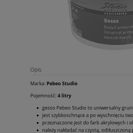
Opis
Marka:
Pebeo Studio
Pojemność:
4 litry
gesso Pebeo Studio to uniwersalny grunt
jest szybkoschnące a po wyschnięciu two
przeznaczone jest do farb akrylowych i o
należy nakładać na czystą, odtłuszczoną