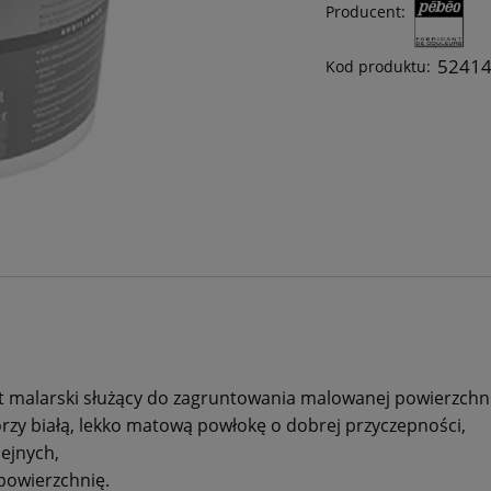
Producent:
5241
Kod produktu:
 malarski służący do zagruntowania malowanej powierzchni 
rzy białą, lekko matową powłokę o dobrej przyczepności,
lejnych,
 powierzchnię.