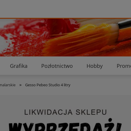
Grafika
Pozłotnictwo
Hobby
Prom
Ekologiczne przesyłki
Dostawa i płatność
K
»
malarskie
Gesso Pebeo Studio 4 litry