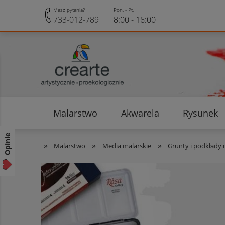
Masz pytania?
Pon. - Pt.
733-012-789
8:00 - 16:00
Malarstwo
Akwarela
Rysunek
Opinie klientów
Rabaty i Zniżki
Opinie
»
»
»
Malarstwo
Media malarskie
Grunty i podkłady 