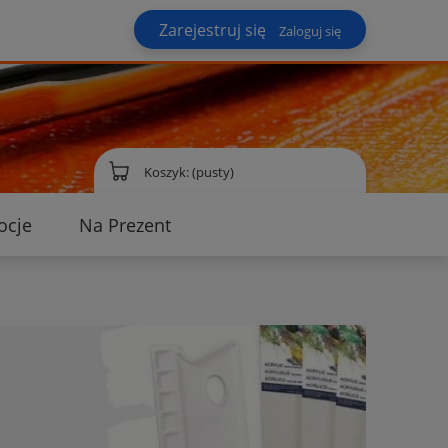
Zarejestruj się
Zaloguj się
Koszyk:
(pusty)
ocje
Na Prezent
ontakt