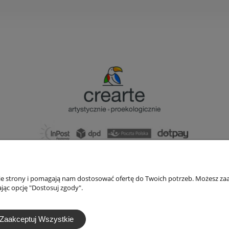
bok@ArtykulyDlaPlastykow.pl
email:
733 012 789
nie strony i pomagają nam dostosować ofertę do Twoich potrzeb. Możesz zaa
tel.:
jąc opcję "Dostosuj zgody".
Zaakceptuj Wszystkie