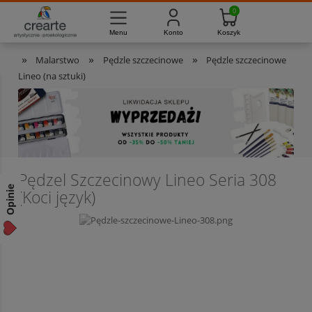
733-012-789
8:00 - 16:00
Masz pytania?
Pon. - Pt.
»
»
»
Malarstwo
Pędzle szczecinowe
Pędzle szczecinowe
Lineo (na sztuki)
Pędzel Szczecinowy Lineo Seria 308
Opinie
(Koci język)