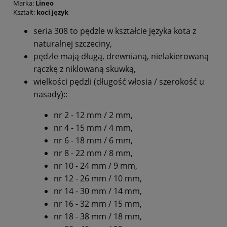
Marka:
Lineo
Kształt:
koci język
seria 308 to pędzle w kształcie języka kota z
naturalnej szczeciny,
pędzle mają długą, drewnianą, nielakierowaną
rączkę z niklowaną skuwką,
wielkości pędzli (długość włosia / szerokość u
nasady)::
nr 2 - 12 mm / 2 mm,
nr 4 - 15 mm / 4 mm,
nr 6 - 18 mm / 6 mm,
nr 8 - 22 mm / 8 mm,
nr 10 - 24 mm / 9 mm,
nr 12 - 26 mm / 10 mm,
nr 14 - 30 mm / 14 mm,
nr 16 - 32 mm / 15 mm,
nr 18 - 38 mm / 18 mm,