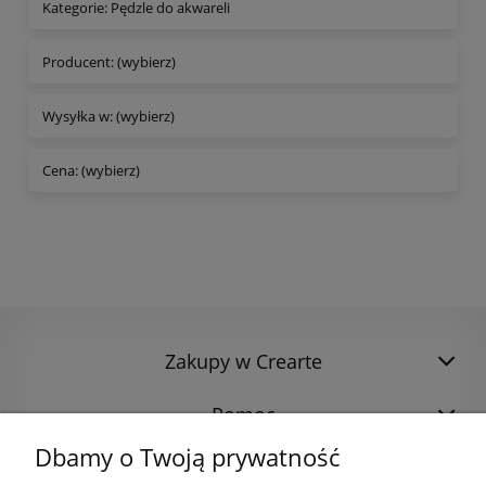
Kategorie: Pędzle do akwareli
Producent: (wybierz)
Wysyłka w: (wybierz)
Cena: (wybierz)
Zakupy w Crearte
Pomoc
Dbamy o Twoją prywatność