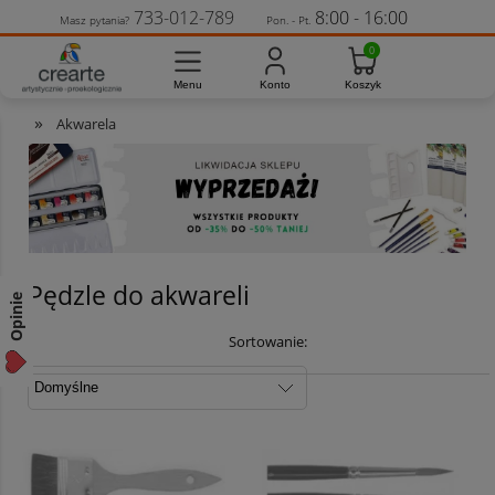
733-012-789
8:00 - 16:00
Masz pytania?
Pon. - Pt.
»
Akwarela
Pędzle do akwareli
Opinie
Sortowanie: