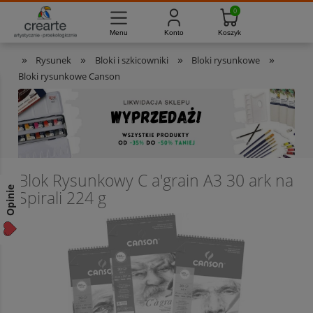
733-012-789
8:00 - 16:00
Masz pytania?
Pon. - Pt.
»
»
»
»
Rysunek
Bloki i szkicowniki
Bloki rysunkowe
Bloki rysunkowe Canson
Blok Rysunkowy C a'grain A3 30 ark na
Opinie
Spirali 224 g