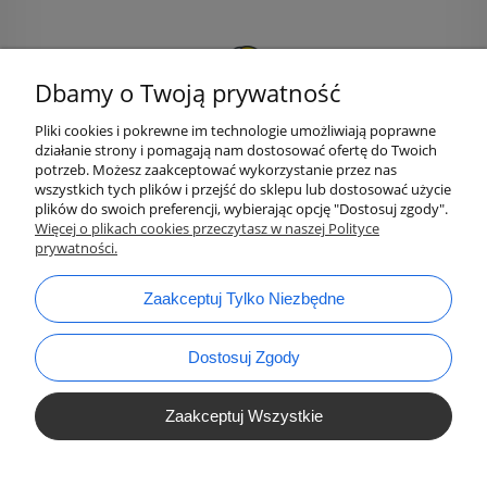
Dbamy o Twoją prywatność
Pliki cookies i pokrewne im technologie umożliwiają poprawne
działanie strony i pomagają nam dostosować ofertę do Twoich
potrzeb. Możesz zaakceptować wykorzystanie przez nas
wszystkich tych plików i przejść do sklepu lub dostosować użycie
plików do swoich preferencji, wybierając opcję "Dostosuj zgody".
bok@ArtykulyDlaPlastykow.pl
email:
Więcej o plikach cookies przeczytasz w naszej Polityce
prywatności.
733 012 789
tel.:
Zaakceptuj Tylko Niezbędne
Dostosuj Zgody
Zaakceptuj Wszystkie