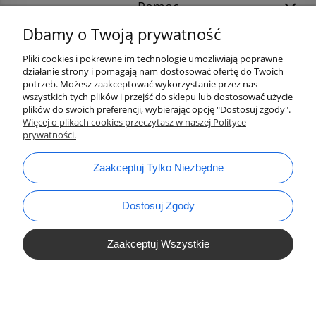
Pomoc
Dbamy o Twoją prywatność
Pliki cookies i pokrewne im technologie umożliwiają poprawne
działanie strony i pomagają nam dostosować ofertę do Twoich
potrzeb. Możesz zaakceptować wykorzystanie przez nas
wszystkich tych plików i przejść do sklepu lub dostosować użycie
plików do swoich preferencji, wybierając opcję "Dostosuj zgody".
Więcej o plikach cookies przeczytasz w naszej Polityce
prywatności.
bok@ArtykulyDlaPlastykow.pl
email:
Zaakceptuj Tylko Niezbędne
733 012 789
tel.:
Dostosuj Zgody
Zaakceptuj Wszystkie
Pokaż Pełną Wersję Strony