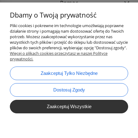
Pomoc
Dbamy o Twoją prywatność
Pliki cookies i pokrewne im technologie umożliwiają poprawne
działanie strony i pomagają nam dostosować ofertę do Twoich
potrzeb. Możesz zaakceptować wykorzystanie przez nas
wszystkich tych plików i przejść do sklepu lub dostosować użycie
plików do swoich preferencji, wybierając opcję "Dostosuj zgody".
Więcej o plikach cookies przeczytasz w naszej Polityce
prywatności.
bok@ArtykulyDlaPlastykow.pl
email:
Zaakceptuj Tylko Niezbędne
733 012 789
tel.:
Dostosuj Zgody
Zaakceptuj Wszystkie
Pokaż Pełną Wersję Strony