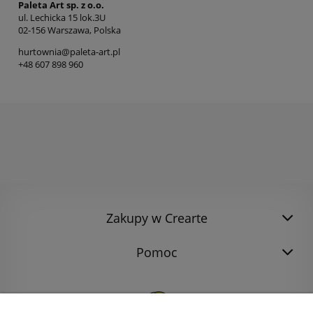
Paleta Art sp. z o.o.
ul. Lechicka 15 lok.3U
02-156 Warszawa, Polska
hurtownia@paleta-art.pl
+48 607 898 960
Zakupy w Crearte
Pomoc