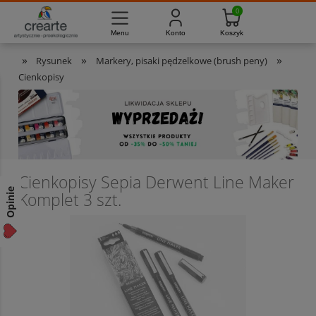
733-012-789
8:00 - 16:00
Masz pytania?
Pon. - Pt.
»
»
»
Rysunek
Markery, pisaki pędzelkowe (brush peny)
Cienkopisy
Cienkopisy Sepia Derwent Line Maker
Opinie
Komplet 3 szt.