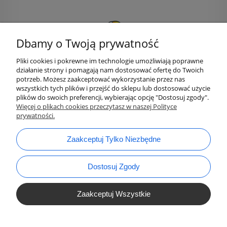
Dbamy o Twoją prywatność
Pliki cookies i pokrewne im technologie umożliwiają poprawne
działanie strony i pomagają nam dostosować ofertę do Twoich
potrzeb. Możesz zaakceptować wykorzystanie przez nas
wszystkich tych plików i przejść do sklepu lub dostosować użycie
plików do swoich preferencji, wybierając opcję "Dostosuj zgody".
bok@ArtykulyDlaPlastykow.pl
email:
Więcej o plikach cookies przeczytasz w naszej Polityce
prywatności.
733 012 789
tel.:
Zaakceptuj Tylko Niezbędne
Dostosuj Zgody
Zaakceptuj Wszystkie