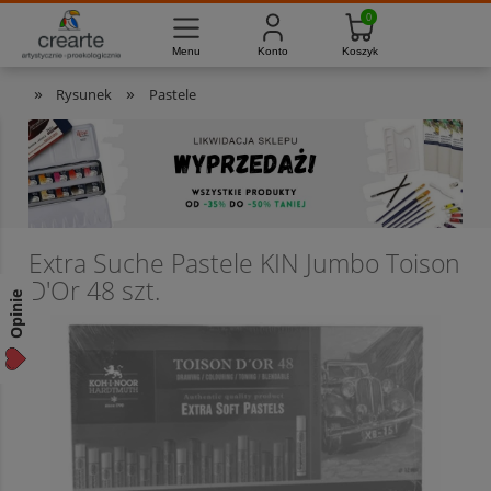
733-012-789
8:00 - 16:00
Masz pytania?
Pon. - Pt.
»
»
Rysunek
Pastele
Extra Suche Pastele KIN Jumbo Toison
D'Or 48 szt.
Opinie