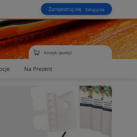
Zarejestruj się
Zaloguj się
Koszyk:
(pusty)
ocje
Na Prezent
ontakt