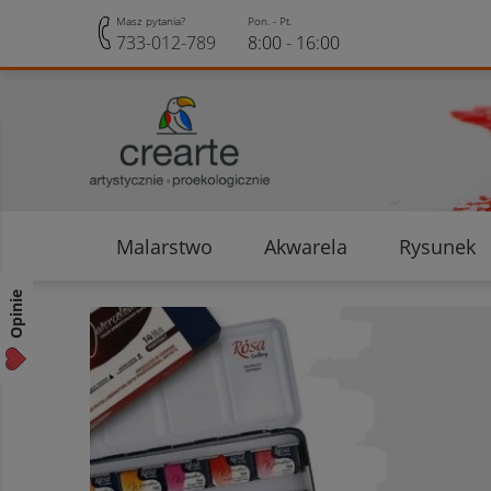
Masz pytania?
Pon. - Pt.
733-012-789
8:00 - 16:00
Malarstwo
Akwarela
Rysunek
Opinie klientów
Rabaty i Zniżki
Opinie