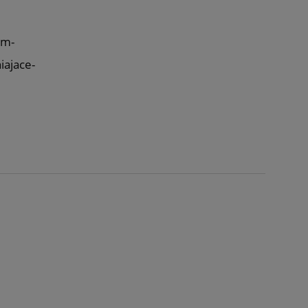
um-
iajace-