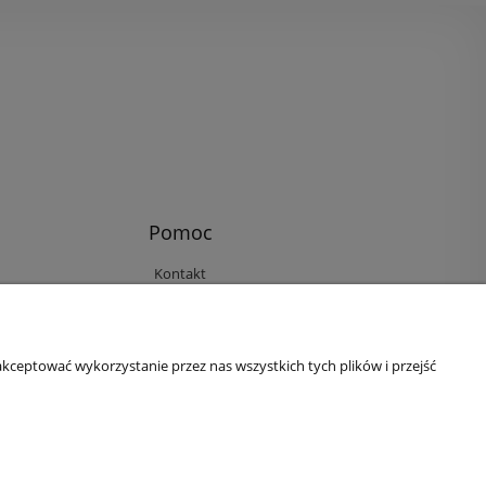
Pomoc
Kontakt
Reklamacje i zwroty
Regulamin
Ustawienia plików cookies
kceptować wykorzystanie przez nas wszystkich tych plików i przejść
Polityka prywatności