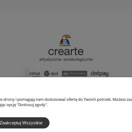
bok@ArtykulyDlaPlastykow.pl
email:
733 012 789
nie strony i pomagają nam dostosować ofertę do Twoich potrzeb. Możesz zaa
tel.:
jąc opcję "Dostosuj zgody".
Zaakceptuj Wszystkie