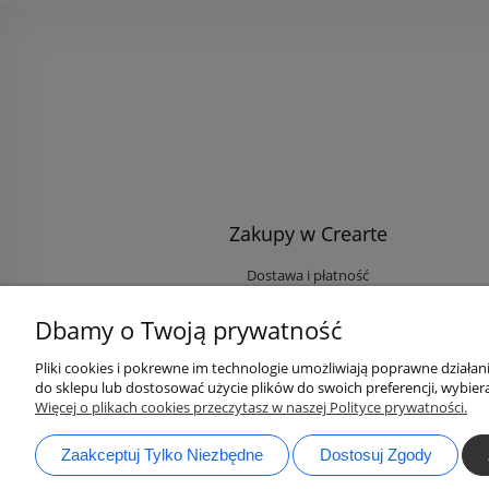
Zakupy w Crearte
Dostawa i płatność
Ekologiczne przesyłki
Dbamy o Twoją prywatność
Rabaty i Zniżki
Opinie klientów
Pliki cookies i pokrewne im technologie umożliwiają poprawne działa
do sklepu lub dostosować użycie plików do swoich preferencji, wybiera
Zaloguj się na Twoje konto
Więcej o plikach cookies przeczytasz w naszej Polityce prywatności.
Zaakceptuj Tylko Niezbędne
Dostosuj Zgody