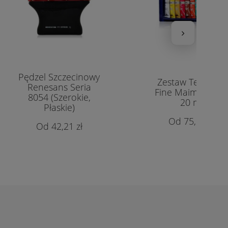
Pędzel Szczecinowy
Zestaw Tempera
Renesans Seria
Fine Maimeri 10 
8054 (Szerokie,
20 ml
Płaskie)
75,00 zł
42,21 zł