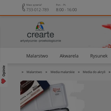
Masz pytania?
Pon. - Pt.
733-012-789
8:00 - 16:00
Malarstwo
Akwarela
Rysunek
Opinie klientów
Rabaty i Zniżki
Opinie
»
»
»
»
Malarstwo
Media malarskie
Media do akryli