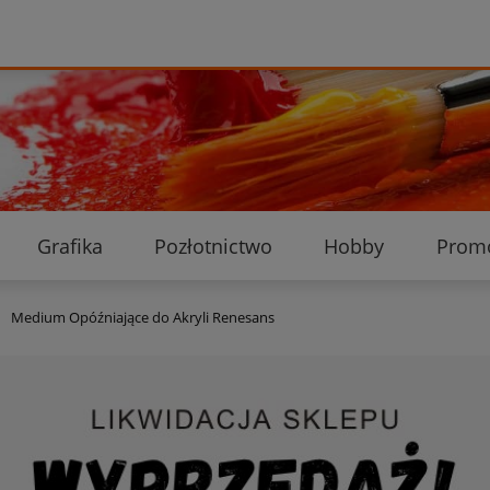
Grafika
Pozłotnictwo
Hobby
Prom
Ekologiczne przesyłki
Dostawa i płatność
K
Medium Opóźniające do Akryli Renesans