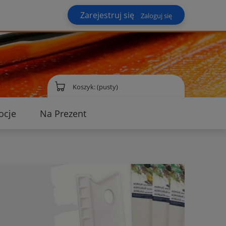
Zarejestruj się
Zaloguj się
Koszyk:
(pusty)
ocje
Na Prezent
ontakt