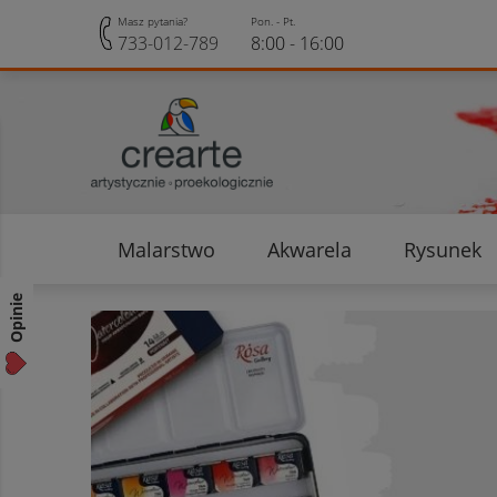
Masz pytania?
Pon. - Pt.
733-012-789
8:00 - 16:00
Malarstwo
Akwarela
Rysunek
Opinie klientów
Rabaty i Zniżki
Opinie