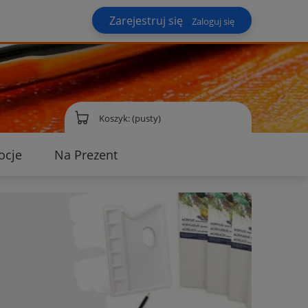
Zarejestruj się
Zaloguj się
Koszyk:
(pusty)
ocje
Na Prezent
ontakt