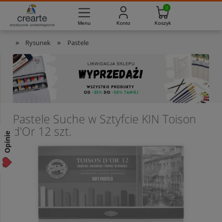
733-012-789
8:00 - 16:00
Masz pytania?
Pon. - Pt.
»
»
Rysunek
Pastele
Pastele Suche w Sztyfcie KIN Toison
d'Or 12 szt.
Opinie