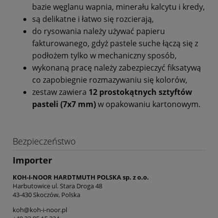
bazie węglanu wapnia, minerału kalcytu i kredy,
są delikatne i łatwo się rozcierają,
do rysowania należy używać papieru
fakturowanego, gdyż pastele suche łączą się z
podłożem tylko w mechaniczny sposób,
wykonaną pracę należy zabezpieczyć fiksatywą
co zapobiegnie rozmazywaniu się kolorów,
zestaw zawiera
12 prostokątnych sztyftów
pasteli (7x7 mm)
w opakowaniu kartonowym.
Bezpieczeństwo
Importer
KOH-I-NOOR HARDTMUTH POLSKA sp. z o.o.
Harbutowice ul. Stara Droga 48
43-430 Skoczów, Polska
koh@koh-i-noor.pl