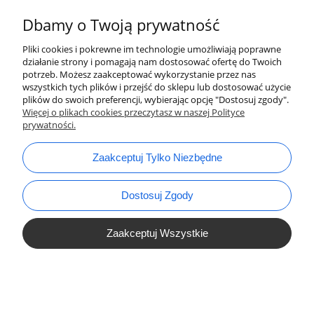
Dbamy o Twoją prywatność
Pliki cookies i pokrewne im technologie umożliwiają poprawne
działanie strony i pomagają nam dostosować ofertę do Twoich
potrzeb. Możesz zaakceptować wykorzystanie przez nas
wszystkich tych plików i przejść do sklepu lub dostosować użycie
plików do swoich preferencji, wybierając opcję "Dostosuj zgody".
bok@ArtykulyDlaPlastykow.pl
email:
Więcej o plikach cookies przeczytasz w naszej Polityce
prywatności.
733 012 789
tel.:
Zaakceptuj Tylko Niezbędne
Dostosuj Zgody
Zaakceptuj Wszystkie
Pokaż Pełną Wersję Strony
Sklep internetowy Shoper.pl