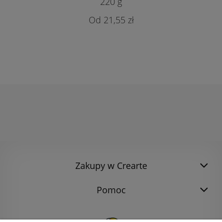
220 g
21,55 zł
Zakupy w Crearte
Pomoc