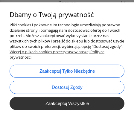
Pomoc
Dbamy o Twoją prywatność
Pliki cookies i pokrewne im technologie umożliwiają poprawne
działanie strony i pomagają nam dostosować ofertę do Twoich
potrzeb. Możesz zaakceptować wykorzystanie przez nas
wszystkich tych plików i przejść do sklepu lub dostosować użycie
plików do swoich preferencji, wybierając opcję "Dostosuj zgody".
Więcej o plikach cookies przeczytasz w naszej Polityce
prywatności.
bok@ArtykulyDlaPlastykow.pl
email:
Zaakceptuj Tylko Niezbędne
733 012 789
tel.:
Dostosuj Zgody
Zaakceptuj Wszystkie
Pokaż Pełną Wersję Strony