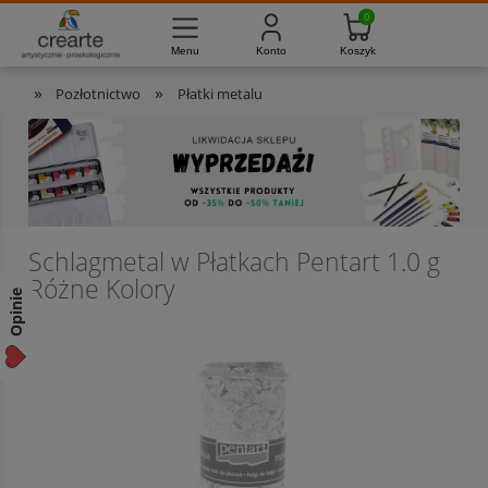
733-012-789
8:00 - 16:00
Masz pytania?
Pon. - Pt.
»
»
Pozłotnictwo
Płatki metalu
Schlagmetal w Płatkach Pentart 1.0 g
Różne Kolory
Opinie