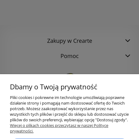
Zakupy w Crearte
Pomoc
Dbamy o Twoją prywatność
Pliki cookies i pokrewne im technologie umożliwiają poprawne
działanie strony i pomagają nam dostosować ofertę do Twoich
potrzeb. Możesz zaakceptować wykorzystanie przez nas
wszystkich tych plików i przejść do sklepu lub dostosować użycie
plików do swoich preferencji, wybierając opcję "Dostosuj zgody".
bok@ArtykulyDlaPlastykow.pl
email:
Więcej o plikach cookies przeczytasz w naszej Polityce
prywatności.
733 012 789
tel.: