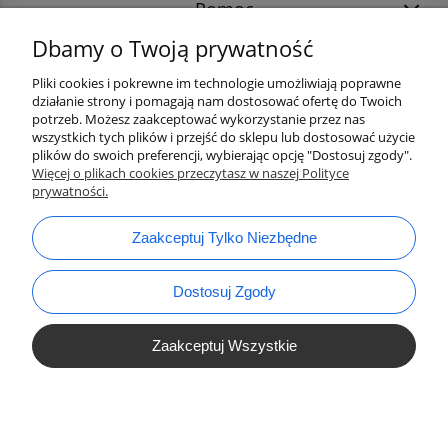
Pomoc
Dbamy o Twoją prywatność
Pliki cookies i pokrewne im technologie umożliwiają poprawne
działanie strony i pomagają nam dostosować ofertę do Twoich
potrzeb. Możesz zaakceptować wykorzystanie przez nas
wszystkich tych plików i przejść do sklepu lub dostosować użycie
plików do swoich preferencji, wybierając opcję "Dostosuj zgody".
Więcej o plikach cookies przeczytasz w naszej Polityce
prywatności.
bok@ArtykulyDlaPlastykow.pl
email:
Zaakceptuj Tylko Niezbędne
733 012 789
tel.:
Dostosuj Zgody
Zaakceptuj Wszystkie
Pokaż Pełną Wersję Strony