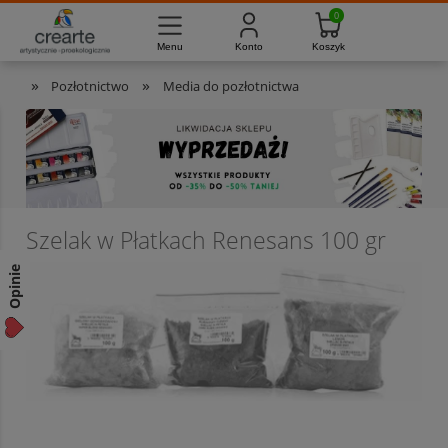
733-012-789
8:00 - 16:00
Masz pytania?
Pon. - Pt.
»
»
Pozłotnictwo
Media do pozłotnictwa
Szelak w Płatkach Renesans 100 gr
Opinie