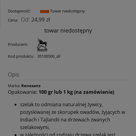
Dostępność:
Towar niedostępny
24,99 zł
Cena:
towar niedostępny
Producent:
Kod produktu:
35100500_all
Opis
Marka:
Renesans
Opakowanie:
100 gr lub 1 kg (na zamówienie)
szelak to odmiana naturalnej żywicy,
pozyskiwanej ze skorupek owadów, żyjących w
Indiach i Tajlandii na drzewach zwanych
szelakowymi,
w zależności od rodzaju drzewa szelak jest