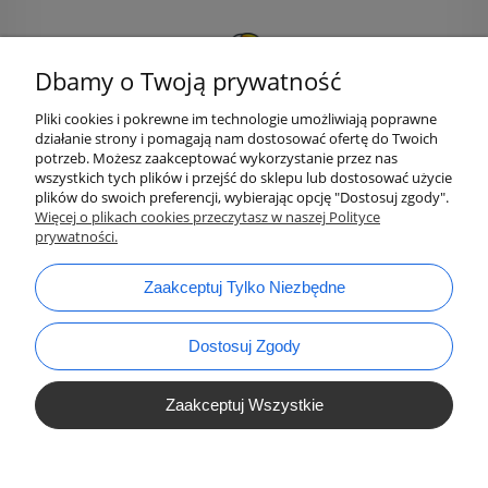
Dbamy o Twoją prywatność
Pliki cookies i pokrewne im technologie umożliwiają poprawne
działanie strony i pomagają nam dostosować ofertę do Twoich
potrzeb. Możesz zaakceptować wykorzystanie przez nas
wszystkich tych plików i przejść do sklepu lub dostosować użycie
plików do swoich preferencji, wybierając opcję "Dostosuj zgody".
bok@ArtykulyDlaPlastykow.pl
email:
Więcej o plikach cookies przeczytasz w naszej Polityce
prywatności.
733 012 789
tel.:
Zaakceptuj Tylko Niezbędne
Dostosuj Zgody
Zaakceptuj Wszystkie
Pokaż Pełną Wersję Strony