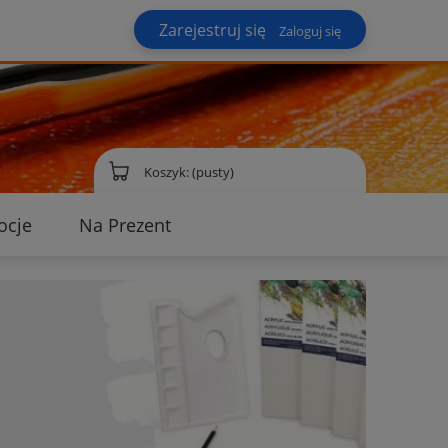
Zarejestruj się
Zaloguj się
Koszyk:
(pusty)
ocje
Na Prezent
ontakt