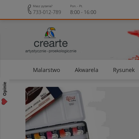
Masz pytania?
Pon. - Pt.
733-012-789
8:00 - 16:00
Malarstwo
Akwarela
Rysunek
Opinie klientów
Rabaty i Zniżki
Opinie