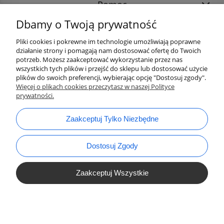
Pomoc
Dbamy o Twoją prywatność
Pliki cookies i pokrewne im technologie umożliwiają poprawne
działanie strony i pomagają nam dostosować ofertę do Twoich
potrzeb. Możesz zaakceptować wykorzystanie przez nas
wszystkich tych plików i przejść do sklepu lub dostosować użycie
plików do swoich preferencji, wybierając opcję "Dostosuj zgody".
Więcej o plikach cookies przeczytasz w naszej Polityce
prywatności.
bok@ArtykulyDlaPlastykow.pl
email:
Zaakceptuj Tylko Niezbędne
733 012 789
tel.:
Dostosuj Zgody
Zaakceptuj Wszystkie
Pokaż Pełną Wersję Strony