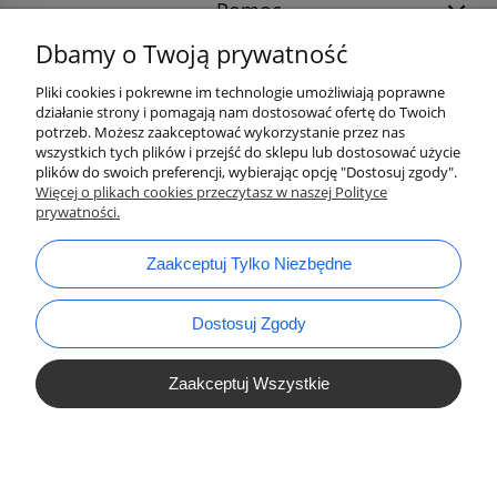
Pomoc
Dbamy o Twoją prywatność
Pliki cookies i pokrewne im technologie umożliwiają poprawne
działanie strony i pomagają nam dostosować ofertę do Twoich
potrzeb. Możesz zaakceptować wykorzystanie przez nas
wszystkich tych plików i przejść do sklepu lub dostosować użycie
plików do swoich preferencji, wybierając opcję "Dostosuj zgody".
Więcej o plikach cookies przeczytasz w naszej Polityce
prywatności.
bok@ArtykulyDlaPlastykow.pl
email:
Zaakceptuj Tylko Niezbędne
733 012 789
tel.:
Dostosuj Zgody
Zaakceptuj Wszystkie
Pokaż Pełną Wersję Strony