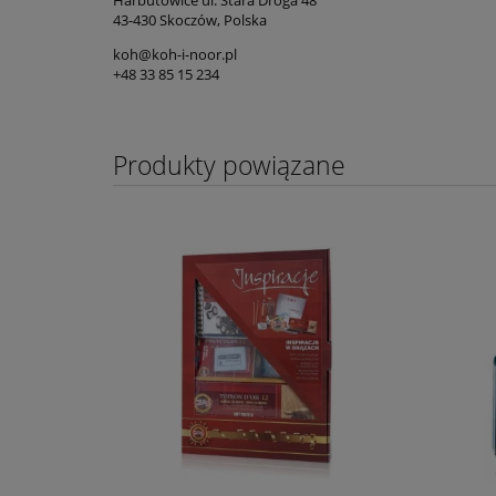
Harbutowice ul. Stara Droga 48
43-430 Skoczów, Polska
koh@koh-i-noor.pl
+48 33 85 15 234
Produkty powiązane