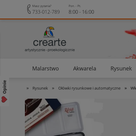
Masz pytania?
Pon. - Pt.
733-012-789
8:00 - 16:00
Malarstwo
Akwarela
Rysunek
Opinie klientów
Rabaty i Zniżki
Opinie
»
»
»
Rysunek
Ołówki rysunkowe i automatyczne
Wk