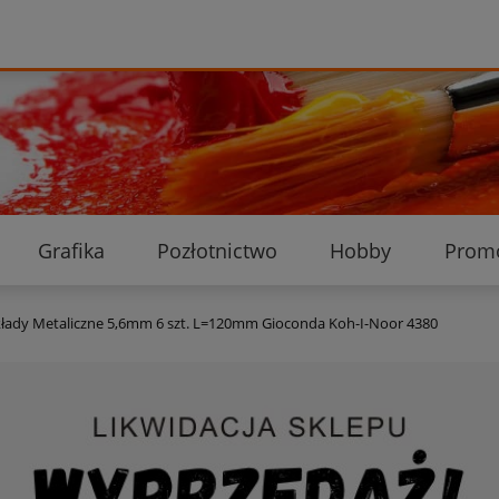
Grafika
Pozłotnictwo
Hobby
Prom
Ekologiczne przesyłki
Dostawa i płatność
K
łady Metaliczne 5,6mm 6 szt. L=120mm Gioconda Koh-I-Noor 4380