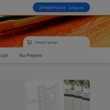
Zarejestruj się
Zaloguj się
Koszyk:
(pusty)
ocje
Na Prezent
ontakt