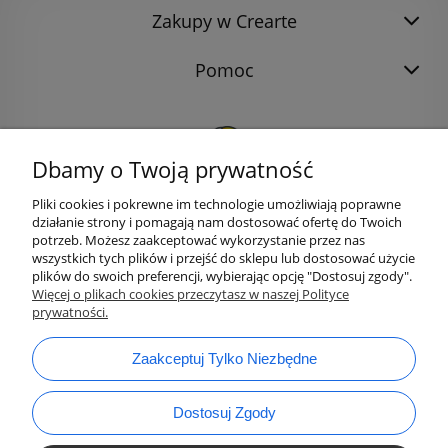
Zakupy w Crearte
Pomoc
Dbamy o Twoją prywatność
Pliki cookies i pokrewne im technologie umożliwiają poprawne
działanie strony i pomagają nam dostosować ofertę do Twoich
potrzeb. Możesz zaakceptować wykorzystanie przez nas
wszystkich tych plików i przejść do sklepu lub dostosować użycie
plików do swoich preferencji, wybierając opcję "Dostosuj zgody".
bok@ArtykulyDlaPlastykow.pl
Więcej o plikach cookies przeczytasz w naszej Polityce
email:
prywatności.
733 012 789
tel.:
Zaakceptuj Tylko Niezbędne
Dostosuj Zgody