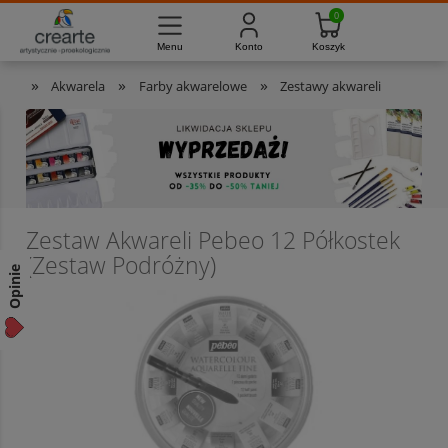
733-012-789
8:00 - 16:00
Masz pytania?
Pon. - Pt.
»
»
»
Akwarela
Farby akwarelowe
Zestawy akwareli
Zestaw Akwareli Pebeo 12 Półkostek
(Zestaw Podróżny)
Opinie