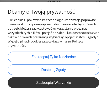
Pomoc
Dbamy o Twoją prywatność
Pliki cookies i pokrewne im technologie umożliwiają poprawne
działanie strony i pomagają nam dostosować ofertę do Twoich
potrzeb. Możesz zaakceptować wykorzystanie przez nas
wszystkich tych plików i przejść do sklepu lub dostosować użycie
plików do swoich preferencji, wybierając opcję "Dostosuj zgody".
Więcej o plikach cookies przeczytasz w naszej Polityce
prywatności.
bok@ArtykulyDlaPlastykow.pl
email:
Zaakceptuj Tylko Niezbędne
733 012 789
tel.:
Dostosuj Zgody
Zaakceptuj Wszystkie
Pokaż Pełną Wersję Strony