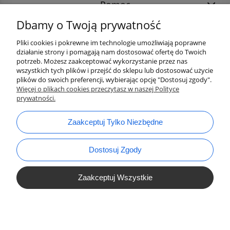
Pomoc
Dbamy o Twoją prywatność
Pliki cookies i pokrewne im technologie umożliwiają poprawne
działanie strony i pomagają nam dostosować ofertę do Twoich
potrzeb. Możesz zaakceptować wykorzystanie przez nas
wszystkich tych plików i przejść do sklepu lub dostosować użycie
plików do swoich preferencji, wybierając opcję "Dostosuj zgody".
Więcej o plikach cookies przeczytasz w naszej Polityce
prywatności.
bok@ArtykulyDlaPlastykow.pl
email:
Zaakceptuj Tylko Niezbędne
733 012 789
tel.:
Dostosuj Zgody
Zaakceptuj Wszystkie
Pokaż Pełną Wersję Strony