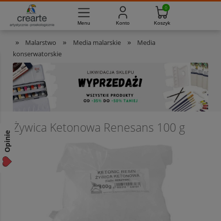
733-012-789
8:00 - 16:00
Masz pytania?
Pon. - Pt.
»
»
»
Malarstwo
Media malarskie
Media
konserwatorskie
Żywica Ketonowa Renesans 100 g
Opinie