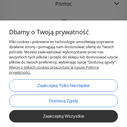
Pomoc
Dbamy o Twoją prywatność
Pliki cookies i pokrewne im technologie umożliwiają poprawne
działanie strony i pomagają nam dostosować ofertę do Twoich
potrzeb. Możesz zaakceptować wykorzystanie przez nas
wszystkich tych plików i przejść do sklepu lub dostosować użycie
plików do swoich preferencji, wybierając opcję "Dostosuj zgody".
bok@ArtykulyDlaPlastykow.pl
Więcej o plikach cookies przeczytasz w naszej Polityce
email:
prywatności.
733 012 789
tel.:
Zaakceptuj Tylko Niezbędne
Dostosuj Zgody
Zaakceptuj Wszystkie