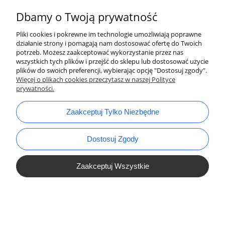
Dbamy o Twoją prywatność
Pliki cookies i pokrewne im technologie umożliwiają poprawne
działanie strony i pomagają nam dostosować ofertę do Twoich
potrzeb. Możesz zaakceptować wykorzystanie przez nas
wszystkich tych plików i przejść do sklepu lub dostosować użycie
plików do swoich preferencji, wybierając opcję "Dostosuj zgody".
bok@ArtykulyDlaPlastykow.pl
email:
Więcej o plikach cookies przeczytasz w naszej Polityce
prywatności.
733 012 789
tel.:
Zaakceptuj Tylko Niezbędne
Dostosuj Zgody
Zaakceptuj Wszystkie
Pokaż Pełną Wersję Strony
Sklep internetowy Shoper.pl