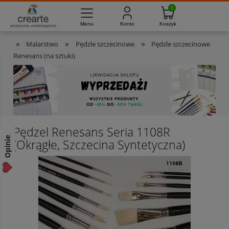
733-012-789
8:00 - 16:00
Masz pytania?
Pon. - Pt.
»
»
»
Malarstwo
Pędzle szczecinowe
Pędzle szczecinowe
Renesans (na sztuki)
Pędzel Renesans Seria 1108R
Opinie
(Okrągłe, Szczecina Syntetyczna)