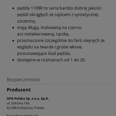
pędzle 1108R to seria bardzo dobrej jakości
pędzli okrągłych ze szpicem z syntetycznej
szczeciny,
mają długą, malowaną na czarno,
acz nielakierowaną, rączkę,
przeznaczone szczególnie do farb olejnych ze
względu na twarde i grube włosie,
pozostawiające ślad pędzla,
dostępne w rozmiarach od 1 do 20.
Bezpieczeństwo
Producent
APA Polska Sp. z o.o. Sp.K.
ul. Szkolna 19a
62-006 Kobylnica, Polska
biuro@apapolska.pl