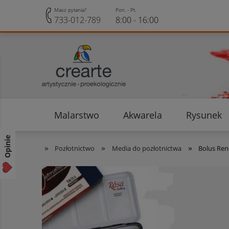
Masz pytania?
Pon. - Pt.
733-012-789
8:00 - 16:00
Malarstwo
Akwarela
Rysunek
Opinie klientów
Rabaty i Zniżki
Opinie
»
»
»
Pozłotnictwo
Media do pozłotnictwa
Bolus Ren