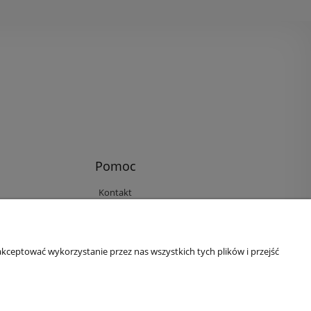
Pomoc
Kontakt
Reklamacje i zwroty
Regulamin
Ustawienia plików cookies
kceptować wykorzystanie przez nas wszystkich tych plików i przejść
Polityka prywatności