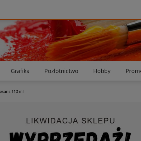
Grafika
Pozłotnictwo
Hobby
Prom
Ekologiczne przesyłki
Dostawa i płatność
K
esans 110 ml