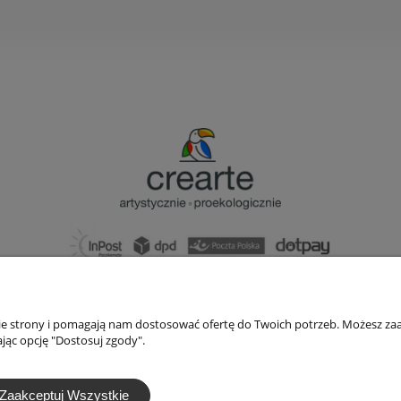
bok@ArtykulyDlaPlastykow.pl
email:
733 012 789
nie strony i pomagają nam dostosować ofertę do Twoich potrzeb. Możesz zaa
tel.:
jąc opcję "Dostosuj zgody".
Zaakceptuj Wszystkie