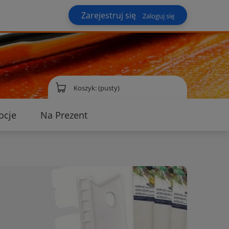
Zarejestruj się
Zaloguj się
Koszyk:
(pusty)
ocje
Na Prezent
ontakt