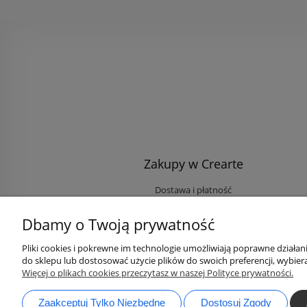
Zakupy w Crearte
Dostawa i płatność
Ekologiczne przesyłki
Dbamy o Twoją prywatność
Rabaty i Zniżki
Opinie klientów
Pliki cookies i pokrewne im technologie umożliwiają poprawne działa
do sklepu lub dostosować użycie plików do swoich preferencji, wybiera
Zaloguj się na Twoje konto
Więcej o plikach cookies przeczytasz w naszej Polityce prywatności.
Zaakceptuj Tylko Niezbędne
Dostosuj Zgody