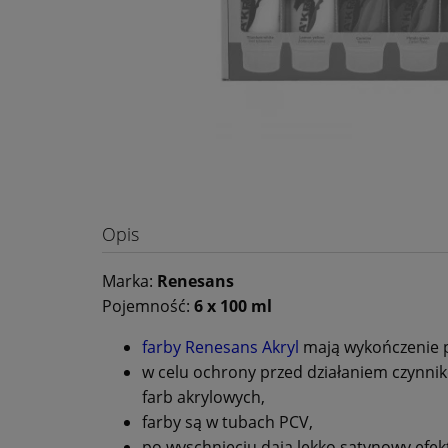
Opis
Marka:
Renesans
Pojemność:
6 x 100 ml
farby Renesans Akryl
mają wykończenie pó
w celu ochrony przed działaniem czynni
farb akrylowych,
farby są w tubach PCV,
po wyschnięciu dają lekko satynowy efek