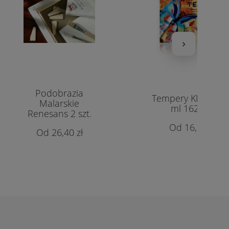
Podobrazia
Tempery KIN 6 x 1
Malarskie
ml 162547
Renesans 2 szt.
16,20 zł
26,40 zł