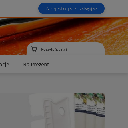
Zarejestruj się
Zaloguj się
Koszyk:
(pusty)
ocje
Na Prezent
ontakt