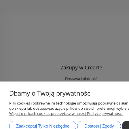
Zakupy w Crearte
Dostawa i płatność
Ekologiczne przesyłki
Dbamy o Twoją prywatność
Rabaty i Zniżki
Opinie klientów
Pliki cookies i pokrewne im technologie umożliwiają poprawne działa
do sklepu lub dostosować użycie plików do swoich preferencji, wybiera
Zaloguj się na Twoje konto
Więcej o plikach cookies przeczytasz w naszej Polityce prywatności.
Zaakceptuj Tylko Niezbędne
Dostosuj Zgody