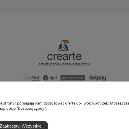
bok@ArtykulyDlaPlastykow.pl
email:
733 012 789
nie strony i pomagają nam dostosować ofertę do Twoich potrzeb. Możesz zaa
tel.:
jąc opcję "Dostosuj zgody".
Zaakceptuj Wszystkie