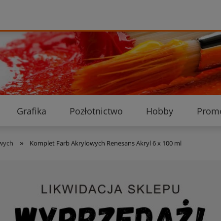
Grafika
Pozłotnictwo
Hobby
Prom
Ekologiczne przesyłki
Dostawa i płatność
K
»
owych
Komplet Farb Akrylowych Renesans Akryl 6 x 100 ml