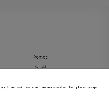
Pomoc
Kontakt
Reklamacje i zwroty
Regulamin
Ustawienia plików cookies
kceptować wykorzystanie przez nas wszystkich tych plików i przejść
Polityka prywatności