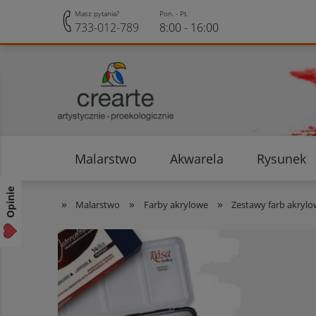
Masz pytania?
Pon. - Pt.
733-012-789
8:00 - 16:00
Malarstwo
Akwarela
Rysunek
Opinie klientów
Rabaty i Zniżki
Opinie
»
»
»
Malarstwo
Farby akrylowe
Zestawy farb akryl