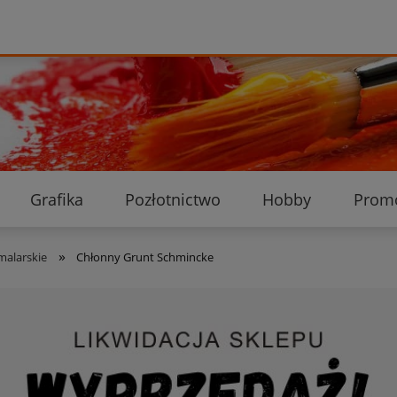
Grafika
Pozłotnictwo
Hobby
Prom
Ekologiczne przesyłki
Dostawa i płatność
K
»
malarskie
Chłonny Grunt Schmincke