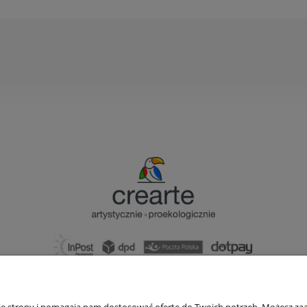
bok@ArtykulyDlaPlastykow.pl
email:
nie strony i pomagają nam dostosować ofertę do Twoich potrzeb. Możesz zaa