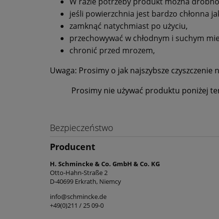
W razie potrzeby produkt można drobno
jeśli powierzchnia jest bardzo chłonna 
zamknąć natychmiast po użyciu,
p
rzechowywać w chłodnym i suchym mie
c
hronić przed mrozem,
Uwaga:
Prosimy o jak najszybsze czyszczenie 
Prosimy nie używać produktu poniżej te
Bezpieczeństwo
Producent
H. Schmincke & Co. GmbH & Co. KG
Otto-Hahn-Straße 2
D-40699 Erkrath, Niemcy
info@schmincke.de
+49(0)211 / 25 09-0