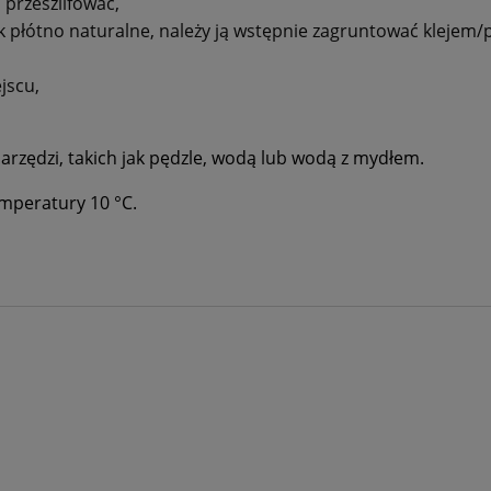
 przeszlifować
,
jak płótno naturalne, należy ją wstępnie zagruntować klej
jscu,
narzędzi, takich jak pędzle, wodą lub wodą z mydłem.
mperatury 10 °C.