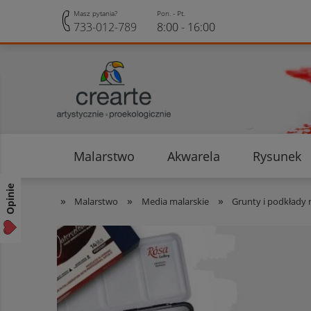
Masz pytania?
Pon. - Pt.
733-012-789
8:00 - 16:00
Malarstwo
Akwarela
Rysunek
Opinie klientów
Rabaty i Zniżki
Opinie
»
»
»
Malarstwo
Media malarskie
Grunty i podkłady 