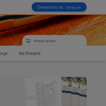
Zarejestruj się
Zaloguj się
Koszyk:
(pusty)
ocje
Na Prezent
ontakt