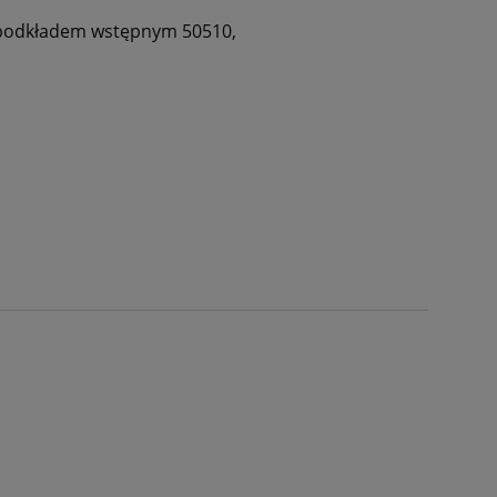
em/podkładem wstępnym 50510
,