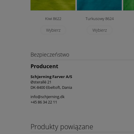
Kiwi 8622
Turkusowy 8624
Wybierz
Wybierz
Bezpieczeństwo
Producent
Schjerning Farver A/S
Østerallé 21
DK-8400 Ebeltoft, Dania
info@schjerning.dk
+45 86 34 22 11
Produkty powiązane