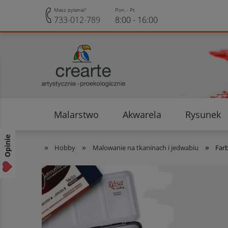
Masz pytania?
Pon. - Pt.
733-012-789
8:00 - 16:00
Malarstwo
Akwarela
Rysunek
Opinie klientów
Rabaty i Zniżki
Opinie
»
»
»
Hobby
Malowanie na tkaninach i jedwabiu
Farb