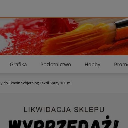
Grafika
Pozłotnictwo
Hobby
Prom
Ekologiczne przesyłki
Dostawa i płatność
K
y do Tkanin Schjerning Textil Spray 100 ml