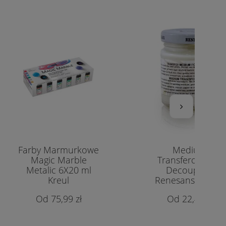
Farby Marmurkowe
Medium
Magic Marble
Transferowe do
Metalic 6X20 ml
Decoupage
Kreul
Renesans 110 ml
75,99 zł
22,40 zł