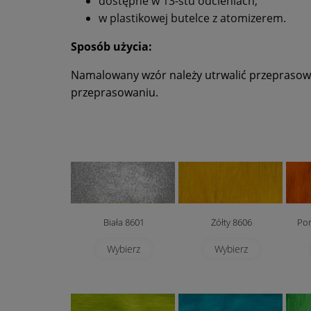
dostępne w 13-stu odcieniach,
w plastikowej butelce z atomizerem.
Sposób użycia:
Namalowany wzór należy utrwalić przeprasowu
przeprasowaniu.
Biała 8601
Żółty 8606
Po
Wybierz
Wybierz