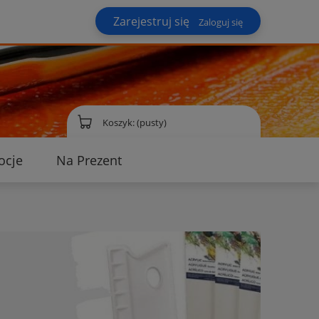
Zarejestruj się
Zaloguj się
Koszyk:
(pusty)
ocje
Na Prezent
ontakt