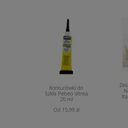
Zes
Konturówki do
Na
Szkła Pebeo Vitrea
Ita
20 ml
15,99 zł