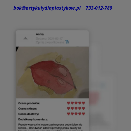
bok@artykulydlaplastykow.pl
|
733-012-789