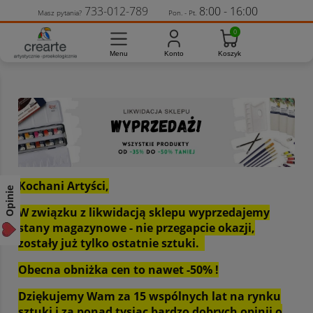
733-012-789
8:00 - 16:00
Masz pytania?
Pon. - Pt.
Kochani Artyści,
Opinie
W związku z likwidacją sklepu wyprzedajemy
stany magazynowe - nie przegapcie okazji,
zostały już tylko ostatnie sztuki.
Obecna obniżka cen to nawet -50% !
Dziękujemy Wam za 15 wspólnych lat na rynku
sztuki i za ponad tysiąc bardzo dobrych opinii o