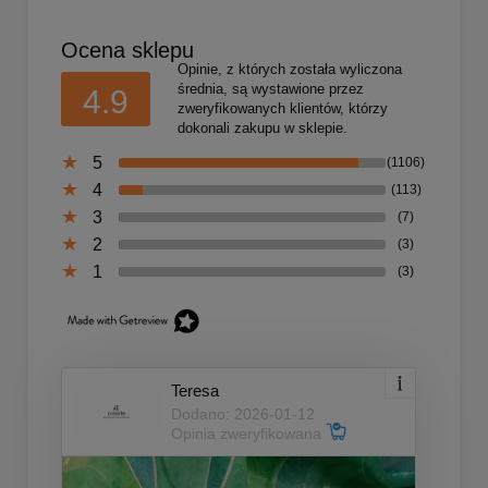
Ocena sklepu
Opinie, z których została wyliczona
średnia, są wystawione przez
4.9
zweryfikowanych klientów, którzy
dokonali zakupu w sklepie.
5
(1106)
4
(113)
3
(7)
2
(3)
1
(3)
Teresa
Dodano: 2026-01-12
Opinia zweryfikowana