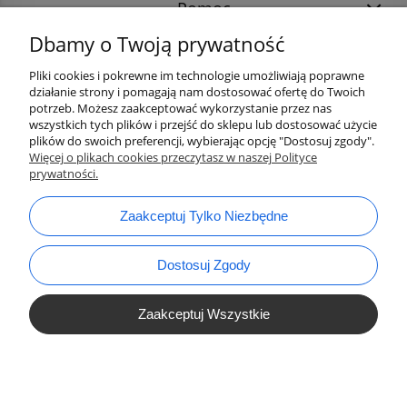
Pomoc
Dbamy o Twoją prywatność
Pliki cookies i pokrewne im technologie umożliwiają poprawne
działanie strony i pomagają nam dostosować ofertę do Twoich
potrzeb. Możesz zaakceptować wykorzystanie przez nas
wszystkich tych plików i przejść do sklepu lub dostosować użycie
plików do swoich preferencji, wybierając opcję "Dostosuj zgody".
Więcej o plikach cookies przeczytasz w naszej Polityce
prywatności.
bok@ArtykulyDlaPlastykow.pl
email:
Zaakceptuj Tylko Niezbędne
733 012 789
tel.:
Dostosuj Zgody
Zaakceptuj Wszystkie
Pokaż Pełną Wersję Strony