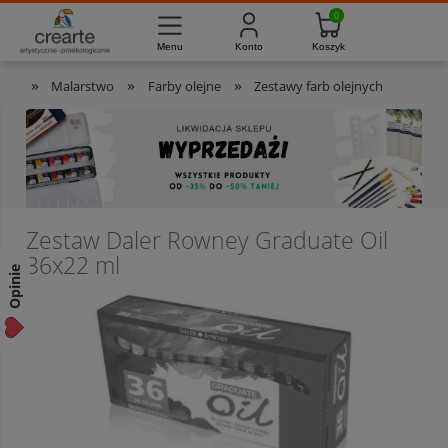
733-012-789
8:00 - 16:00
Masz pytania?
Pon. - Pt.
»
»
»
Malarstwo
Farby olejne
Zestawy farb olejnych
Zestaw Daler Rowney Graduate Oil
36x22 ml
Opinie