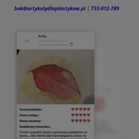
bok@artykulydlaplastykow.pl
|
733-012-789