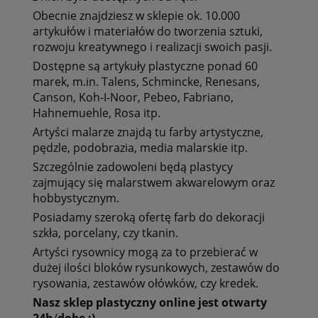
Obecnie znajdziesz w sklepie ok. 10.000
artykułów i materiałów do tworzenia sztuki
,
rozwoju kreatywnego i realizacji swoich pasji.
Dostępne są artykuły plastyczne ponad 60
marek, m.in.
Talens, Schmincke, Renesans,
Canson, Koh-I-Noor, Pebeo, Fabriano,
Hahnemuehle, Rosa itp.
Artyści malarze znajdą tu
farby artystyczne,
pędzle, podobrazia, media malarskie itp.
Szczególnie zadowoleni będą plastycy
zajmujący się
malarstwem akwarelowym oraz
hobbystycznym.
Posiadamy szeroką ofertę
farb do dekoracji
szkła, porcelany, czy tkanin.
Artyści rysownicy mogą za to przebierać w
dużej ilości bloków rysunkowych, zestawów do
rysowania, zestawów ołówków, czy kredek.
Nasz
sklep
plastyczny
online
jest
otwarty
24h
/
dobę
:)