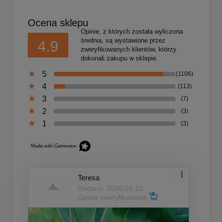
Ocena sklepu
Opinie, z których została wyliczona
średnia, są wystawione przez
4.9
zweryfikowanych klientów, którzy
dokonali zakupu w sklepie.
5
(1106)
4
(113)
3
(7)
2
(3)
1
(3)
Teresa
Dodano: 2026-01-12
Opinia zweryfikowana