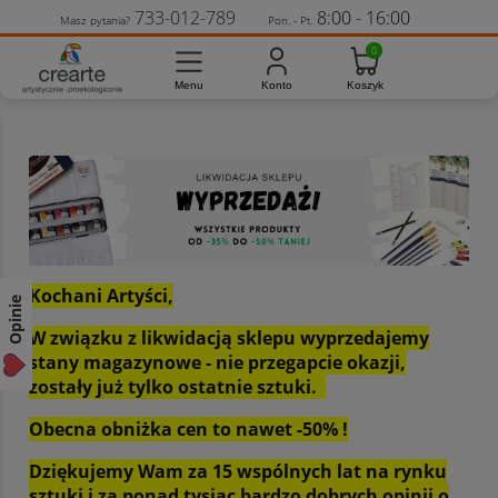
733-012-789
8:00 - 16:00
Masz pytania?
Pon. - Pt.
Kochani Artyści,
Opinie
W związku z likwidacją sklepu wyprzedajemy
stany magazynowe - nie przegapcie okazji,
zostały już tylko ostatnie sztuki.
Obecna obniżka cen to nawet -50% !
Dziękujemy Wam za 15 wspólnych lat na rynku
sztuki i za ponad tysiąc bardzo dobrych opinii o