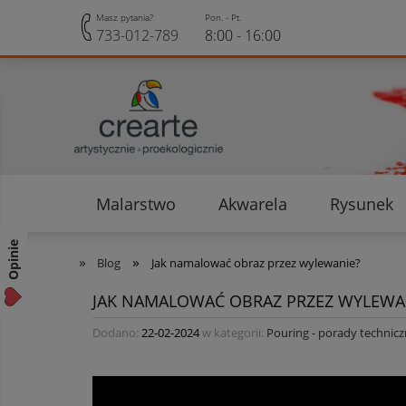
Masz pytania?
Pon. - Pt.
733-012-789
8:00 - 16:00
Malarstwo
Akwarela
Rysunek
Opinie klientów
Rabaty i Zniżki
Opinie
»
»
Blog
Jak namalować obraz przez wylewanie?
JAK NAMALOWAĆ OBRAZ PRZEZ WYLEWA
Dodano:
22-02-2024
w kategorii:
Pouring - porady technic