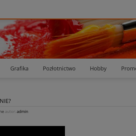
Grafika
Pozłotnictwo
Hobby
Prom
Ekologiczne przesyłki
Dostawa i płatność
K
NIE?
zne
autor:
admin