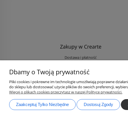
Zakupy w Crearte
Dostawa i płatność
Ekologiczne przesyłki
Dbamy o Twoją prywatność
Rabaty i Zniżki
Opinie klientów
Pliki cookies i pokrewne im technologie umożliwiają poprawne działa
do sklepu lub dostosować użycie plików do swoich preferencji, wybiera
Zaloguj się na Twoje konto
Więcej o plikach cookies przeczytasz w naszej Polityce prywatności.
Zaakceptuj Tylko Niezbędne
Dostosuj Zgody