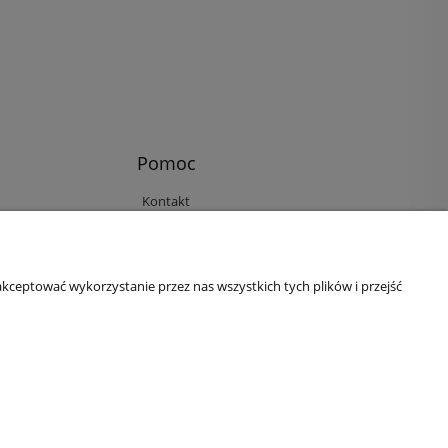
Pomoc
Kontakt
Reklamacje i zwroty
Regulamin
Ustawienia plików cookies
kceptować wykorzystanie przez nas wszystkich tych plików i przejść
Polityka prywatności