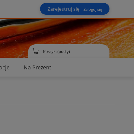
Zarejestruj się
Zaloguj się
Koszyk:
(pusty)
ocje
Na Prezent
ontakt