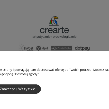
bok@ArtykulyDlaPlastykow.pl
email:
733 012 789
nie strony i pomagają nam dostosować ofertę do Twoich potrzeb. Możesz zaa
tel.:
jąc opcję "Dostosuj zgody".
Zaakceptuj Wszystkie