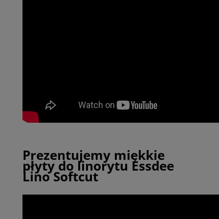
Prezentujemy miękkie
płyty do linorytu Essdee
Lino Softcut