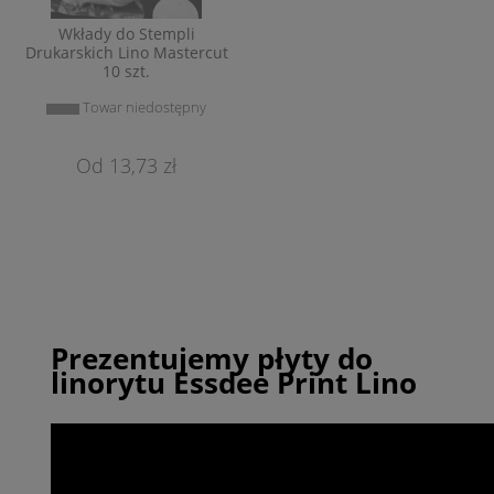
Wkłady do Stempli
Drukarskich Lino Mastercut
10 szt.
Towar niedostępny
13,73 zł
Prezentujemy płyty do
linorytu Essdee Print Lino