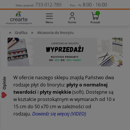
733-012-789
8:00 - 16:00
Masz pytania?
Pon. - Pt.
»
»
Grafika
Akcesoria do linorytu
W ofercie naszego sklepu znajdą Państwo dwa
Opinie
rodzaje płyt do linorytu:
płyty o normalnej
twardości
i
płyty miękkie
(soft). Dostępne są
w kształcie prostokątnym w wymiarach od 10 x
15 cm do 50 x70 cm w zależności od
rodzaju.
Dowiedz się więcej (VIDEO)