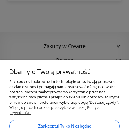
Zakupy w Crearte
Pomoc
Dbamy o Twoją prywatność
Pliki cookies i pokrewne im technologie umożliwiają poprawne
działanie strony i pomagają nam dostosować ofertę do Twoich
potrzeb. Możesz zaakceptować wykorzystanie przez nas
wszystkich tych plików i przejść do sklepu lub dostosować użycie
plików do swoich preferencji, wybierając opcję "Dostosuj zgody".
Więcej o plikach cookies przeczytasz w naszej Polityce
prywatności.
bok@ArtykulyDlaPlastykow.pl
email:
Zaakceptuj Tylko Niezbędne