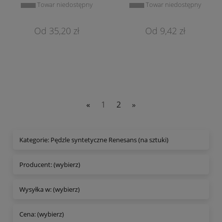
Towar niedostępny
Towar niedostępny
35,20 zł
9,42 zł
«
1
2
»
Kategorie: Pędzle syntetyczne Renesans (na sztuki)
Producent: (wybierz)
Wysyłka w: (wybierz)
Cena: (wybierz)