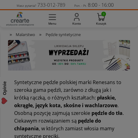
733-012-789
8:00 - 16:00
Masz pytania?
Pon. - Pt.
»
»
Malarstwo
Pędzle syntetyczne
Syntetyczne pędzle polskiej marki Renesans to
Opinie
szeroka gama pędzli, zarówno z długą jak i
krótką rączką, o różnych kształtach:
płaskie,
okrągłe, język kota, skośne i wachlarzowe
.
Osobną pozycję zajmują szerokie
pędzle do tła
.
Ciekawym rozwiązaniem są
pędzle do
chlapania
, w których zamiast włosia mamy
syntetyczne pręciki.