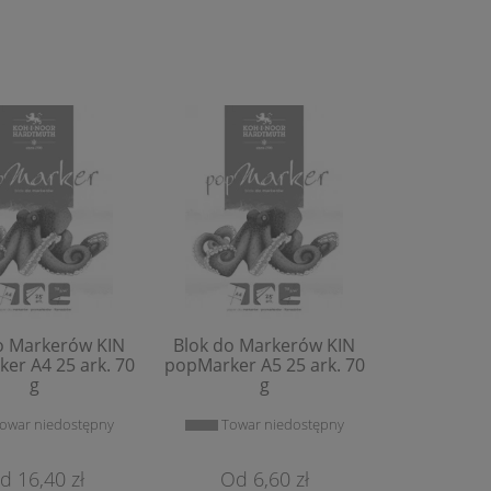
Pędzel Syntetyczny
Dwukońcó
RestauroHouse Seria 708
Pędzelko
(Płaskie)
Art&Gra
4,46 zł
5,
Do Koszyka
Do 
o Markerów KIN
Blok do Markerów KIN
er A4 25 ark. 70
popMarker A5 25 ark. 70
g
g
owar niedostępny
Towar niedostępny
16,40 zł
6,60 zł