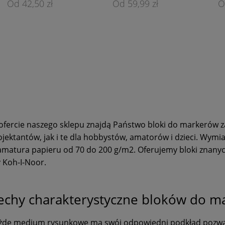
42,50 zł
59,99 zł
ofercie naszego sklepu znajdą Państwo bloki do markerów z
ojektantów, jak i te dla hobbystów, amatorów i dzieci. Wymia
amatura papieru od 70 do 200 g/m2. Oferujemy bloki znany
y Koh-I-Noor.
echy charakterystyczne bloków do m
żde medium rysunkowe ma swój odpowiedni podkład pozwala