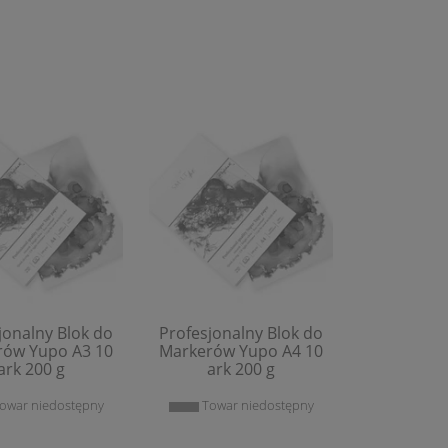
jonalny Blok do
Profesjonalny Blok do
rów Yupo A3 10
Markerów Yupo A4 10
ark 200 g
ark 200 g
owar niedostępny
Towar niedostępny