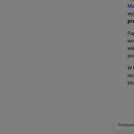
Ma
wy
pr
Pa
wo
wi
po
W 
te
bl
Producen