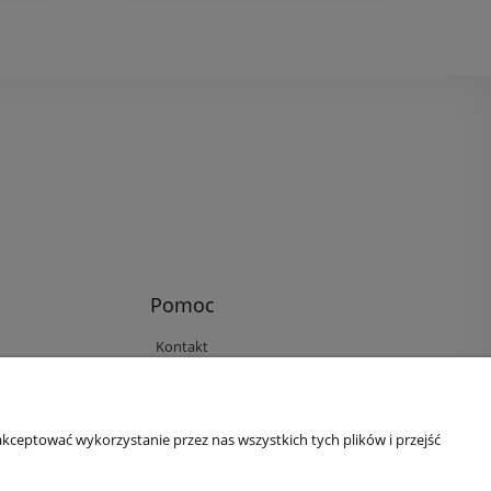
Pomoc
Kontakt
Reklamacje i zwroty
Regulamin
Ustawienia plików cookies
kceptować wykorzystanie przez nas wszystkich tych plików i przejść
Polityka prywatności