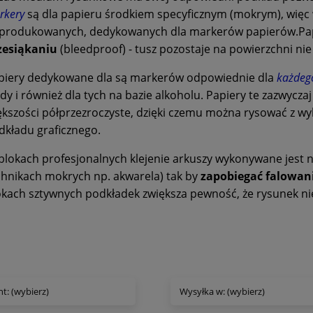
rkery
są dla papieru środkiem specyficznym (mokrym), wię
produkowanych, dedykowanych dla markerów papierów.Papi
zesiąkaniu
(bleedproof) - tusz pozostaje na powierzchni nie
piery dedykowane dla są markerów odpowiednie dla
każdeg
dy i również dla tych na bazie alkoholu. Papiery te zazwycza
ększości półprzezroczyste, dzięki czemu można rysować z 
dkładu graficznego.
blokach profesjonalnych klejenie arkuszy wykonywane jest n
chnikach mokrych np. akwarela) tak by
zapobiegać falowan
okach sztywnych podkładek zwiększa pewność, że rysunek nie
t: (wybierz)
Wysyłka w: (wybierz)