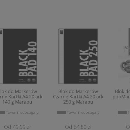
tele Suche Renesans
Pastele Olejne Renesans
1,20 zł
0,79 zł
Do Koszyka
Do Koszyka
lok do Markerów
Blok do Markerów
Blok d
rne Kartki A4 20 ark
Czarne Kartki A4 20 ark
popMark
140 g Marabu
250 g Marabu
Towar niedostępny
Towar niedostępny
T
49,99 zł
64,80 zł