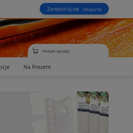
Zarejestruj się
Zaloguj się
Koszyk:
(pusty)
ocje
Na Prezent
ontakt