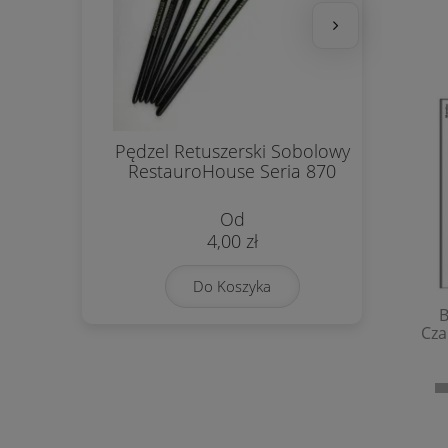
Pędzel Retuszerski Sobolowy
Pas
RestauroHouse Seria 870
4,00 zł
Do Koszyka
B
Cza