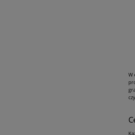
W 
pr
gr
cz
C
Ka