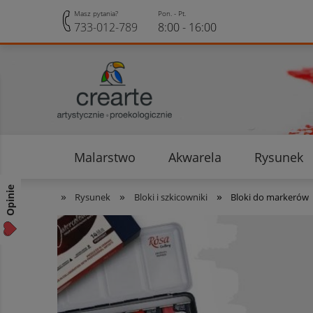
Masz pytania?
Pon. - Pt.
733-012-789
8:00 - 16:00
Malarstwo
Akwarela
Rysunek
Opinie klientów
Rabaty i Zniżki
Opinie
»
»
»
Rysunek
Bloki i szkicowniki
Bloki do markerów