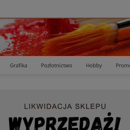
Grafika
Pozłotnictwo
Hobby
Prom
Ekologiczne przesyłki
Dostawa i płatność
K