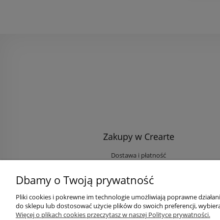
Zakupy w Crearte
Dostawa i płatność
Ekologiczne przesyłki
Dbamy o Twoją prywatność
Rabaty i Zniżki
Opinie klientów
Pliki cookies i pokrewne im technologie umożliwiają poprawne działa
do sklepu lub dostosować użycie plików do swoich preferencji, wybiera
Zaloguj się na Twoje konto
Więcej o plikach cookies przeczytasz w naszej Polityce prywatności.