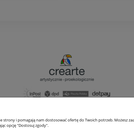
bok@ArtykulyDlaPlastykow.pl
email:
733 012 789
nie strony i pomagają nam dostosować ofertę do Twoich potrzeb. Możesz zaa
tel.:
jąc opcję "Dostosuj zgody".