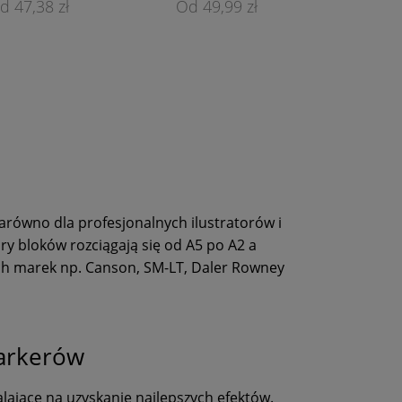
47,38 zł
49,99 zł
arówno dla profesjonalnych ilustratorów i
ry bloków rozciągają się od A5 po A2 a
ch marek np. Canson, SM-LT, Daler Rowney
arkerów
jące na uzyskanie najlepszych efektów.