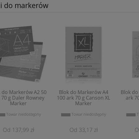
ki do markerów
k do Markerów A2 50
Blok do Markerów A4
Blok do
 70 g Daler Rowney
100 ark 70 g Canson XL
ark 7
Marker
Marker
Towar niedostępny
Towar niedostępny
T
137,99 zł
33,17 zł