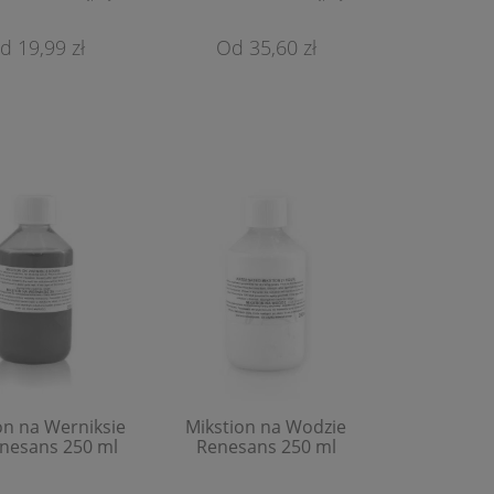
19,99 zł
35,60 zł
Pędzel Syntetyczny
Dwukońcó
RestauroHouse Seria 708
Pędzelko
(Płaskie)
Art&Gra
4,46 zł
5,
Do Koszyka
Do 
on na Werniksie
Mikstion na Wodzie
nesans 250 ml
Renesans 250 ml