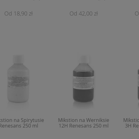
18,90 zł
42,00 zł
tele Suche Renesans
Pastele Olejne Renesans
1,20 zł
0,79 zł
Do Koszyka
Do Koszyka
stion na Spirytusie
Mikstion na Werniksie
Miksti
Renesans 250 ml
12H Renesans 250 ml
3H Re