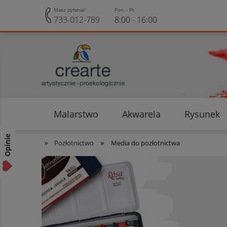
Masz pytania?
Pon. - Pt.
733-012-789
8:00 - 16:00
Malarstwo
Akwarela
Rysunek
Opinie klientów
Rabaty i Zniżki
Opinie
»
»
Pozłotnictwo
Media do pozłotnictwa