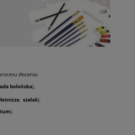
rocesu złocenia:
reda bolońska
),
łotnicze
,
szelak
).
itum
).