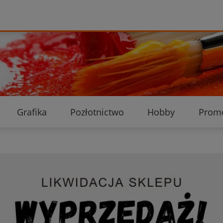
Grafika
Pozłotnictwo
Hobby
Prom
Ekologiczne przesyłki
Dostawa i płatność
K