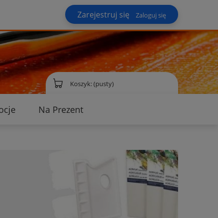
Zarejestruj się
Zaloguj się
Koszyk:
(pusty)
ocje
Na Prezent
ontakt