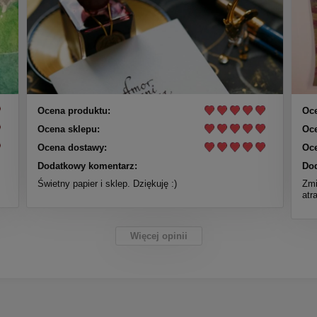
Ocena produktu:
Oce
Ocena sklepu:
Oce
Ocena dostawy:
Oce
Dodatkowy komentarz:
Dod
Świetny papier i sklep. Dziękuję :)
Zmi
atr
Więcej opinii