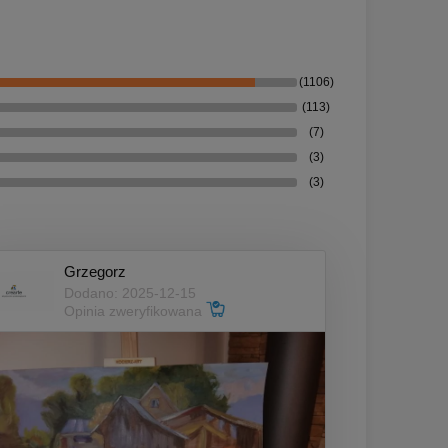
(1106)
(113)
(7)
(3)
(3)
Grzegorz
Dodano: 2025-12-15
Opinia zweryfikowana