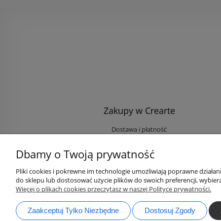
Zakupy w Crearte
Dostawa i płatność
Ekologiczne przesyłki
Dbamy o Twoją prywatność
Rabaty i Zniżki
Opinie klientów
Pliki cookies i pokrewne im technologie umożliwiają poprawne działa
do sklepu lub dostosować użycie plików do swoich preferencji, wybiera
Zaloguj się na Twoje konto
Więcej o plikach cookies przeczytasz w naszej Polityce prywatności.
Zaakceptuj Tylko Niezbędne
Dostosuj Zgody