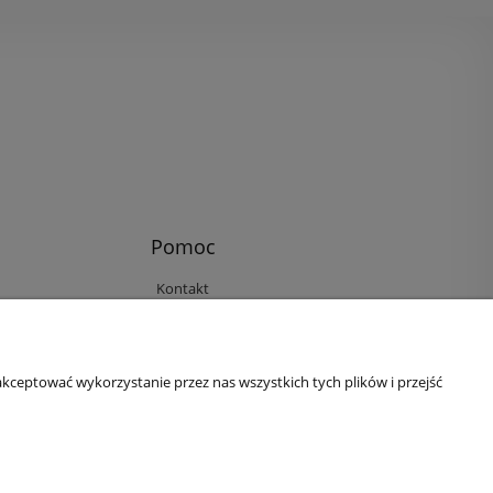
Pomoc
Kontakt
Reklamacje i zwroty
Regulamin
Ustawienia plików cookies
kceptować wykorzystanie przez nas wszystkich tych plików i przejść
Polityka prywatności