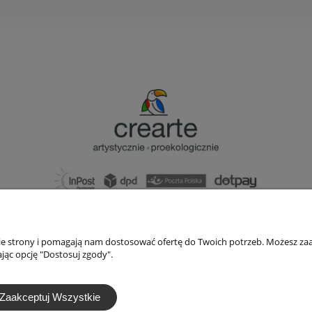
bok@ArtykulyDlaPlastykow.pl
email:
733 012 789
nie strony i pomagają nam dostosować ofertę do Twoich potrzeb. Możesz zaa
tel.:
jąc opcję "Dostosuj zgody".
Zaakceptuj Wszystkie