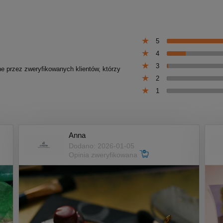
5
4
3
ne przez zweryfikowanych klientów, którzy
2
1
Anna
Dodano: 2026-01-05
Opinia zweryfikowana