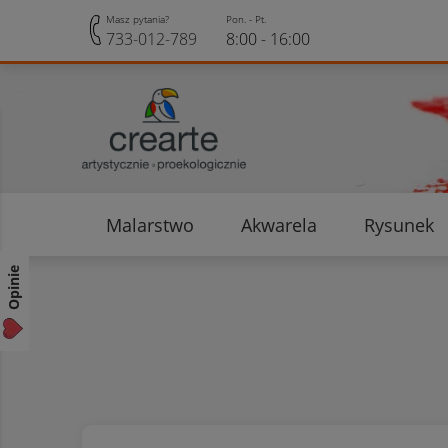
Masz pytania?
Pon. - Pt.
733-012-789
8:00 - 16:00
Malarstwo
Akwarela
Rysunek
Opinie klientów
Rabaty i Zniżki
Opinie