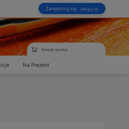
Zarejestruj się
Zaloguj się
Koszyk:
(pusty)
ocje
Na Prezent
ontakt