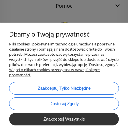
Pomoc
Dbamy o Twoją prywatność
Pliki cookies i pokrewne im technologie umożliwiają poprawne
działanie strony i pomagają nam dostosować ofertę do Twoich
potrzeb. Możesz zaakceptować wykorzystanie przez nas
wszystkich tych plików i przejść do sklepu lub dostosować użycie
plików do swoich preferencji, wybierając opcję "Dostosuj zgody".
bok@ArtykulyDlaPlastykow.pl
Więcej o plikach cookies przeczytasz w naszej Polityce
email:
prywatności.
733 012 789
tel.:
Zaakceptuj Tylko Niezbędne
Dostosuj Zgody
Zaakceptuj Wszystkie