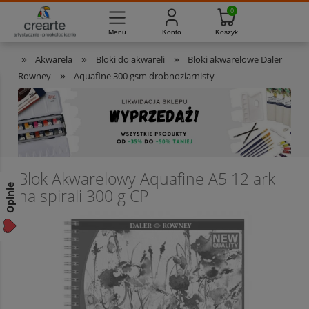
733-012-789
8:00 - 16:00
Masz pytania?
Pon. - Pt.
»
»
»
Akwarela
Bloki do akwareli
Bloki akwarelowe Daler
»
Rowney
Aquafine 300 gsm drobnoziarnisty
Blok Akwarelowy Aquafine A5 12 ark
Opinie
na spirali 300 g CP