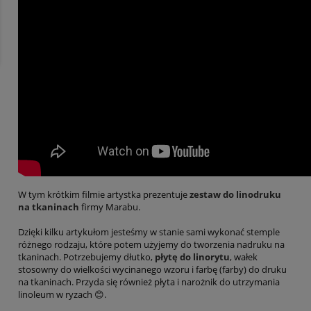
W tym krótkim filmie artystka prezentuje
zestaw do linodruku
na tkaninach
firmy Marabu.
Dzięki kilku artykułom jesteśmy w stanie sami wykonać stemple
różnego rodzaju, które potem użyjemy do tworzenia nadruku na
tkaninach. Potrzebujemy dłutko,
płytę do linorytu
, wałek
stosowny do wielkości wycinanego wzoru i farbę (farby) do druku
na tkaninach. Przyda się również płyta i narożnik do utrzymania
linoleum w ryzach 😊.