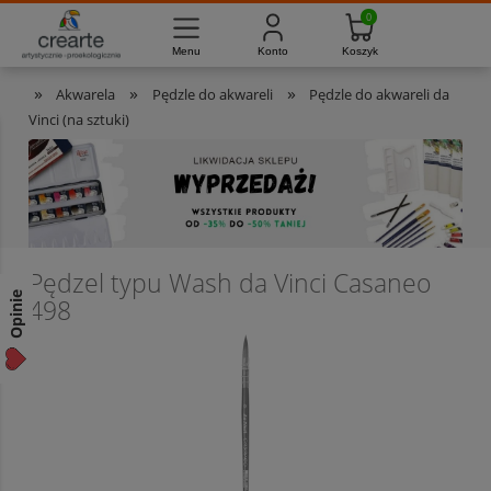
733-012-789
8:00 - 16:00
Masz pytania?
Pon. - Pt.
»
»
»
Akwarela
Pędzle do akwareli
Pędzle do akwareli da
Vinci (na sztuki)
Pędzel typu Wash da Vinci Casaneo
Opinie
498