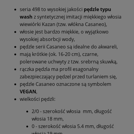
seria 498 to wysokiej jakości
pędzle typu
wash
z syntetycznej imitacji miękkiego
włosia
wiewiórki Kazan (tzw. włókna Casaneo),
włosie jest bardzo miękkie, o wyjątkowo
wysokiej absorbcji wody,
pędzle serii Casaneo są idealne do akwareli,
mają krótkie (ok. 16-20 cm), czarne,
polerowane uchwyty z tzw. srebrną skuwką,
rączka pędzla ma profil esagonalny
zabezpieczający pędzel przed turlaniem się,
pędzle Casaneo oznaczone są symbolem
VEGAN
,
wielkości pędzli:
2/0 - szerokość włosia mm, długość
włosia 18 mm,
0 - szerokość włosia 5.4 mm, długość
włosia 19 mm,